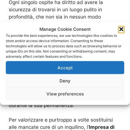
Ogni singolo ospite ha diritto ad avere la
sicurezza di trovarsi in un luogo pulito in
profondità, che non sia in nessun modo
contaminato sia dagli ospiti precedenti che dai
Manage Cookie Consent
proprietari dell’alloggio.
To provide the best experiences, we use technologies like cookies to
store and/or access device information. Consenting to these
Impresa di Pulizie
technologies will allow us to process data such as browsing behavior or
unique IDs on this site. Not consenting or withdrawing consent, may
adversely affect certain features and functions.
Affitta Camere
Accept
Allo stesso modo il suddetto affittuario deve
Deny
lasciare la stanza, al termine del suo soggiorno,
nello stato più simile possibile a come gli è stata
View preferences
consegnata, mantenendola pulita e intatta
durante la sua permanenza.
Per valorizzare e purtroppo a volte sostituirsi
alle mancate cure di un inquilino, l’
Impresa di