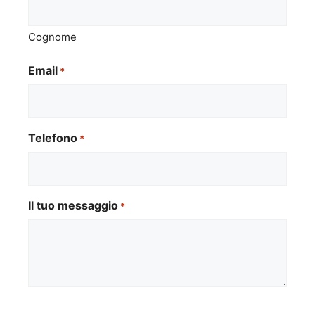
Cognome
Email
*
Telefono
*
Il tuo messaggio
*
Si