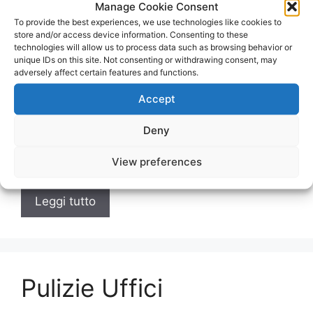
Manage Cookie Consent
To provide the best experiences, we use technologies like cookies to
Pulizie Uffici
store and/or access device information. Consenting to these
technologies will allow us to process data such as browsing behavior or
unique IDs on this site. Not consenting or withdrawing consent, may
adversely affect certain features and functions.
Sommario Introduzione alle Pulizie Uffici
Accept
L’importanza delle Pulizie Uffici per un ambiente
di lavoro sano e produttivo Pulizie Uffici
Deny
professionali: perché affidarsi a un servizio
specializzato Le tecnologie utilizzate nelle …
View preferences
Leggi tutto
Pulizie Uffici