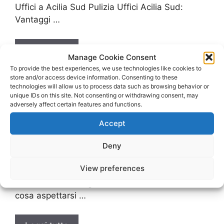
Uffici a Acilia Sud Pulizia Uffici Acilia Sud:
Vantaggi …
Leggi tutto
Manage Cookie Consent
To provide the best experiences, we use technologies like cookies to
store and/or access device information. Consenting to these
technologies will allow us to process data such as browsing behavior or
unique IDs on this site. Not consenting or withdrawing consent, may
adversely affect certain features and functions.
Pulizie Uffici Acilia
Accept
Sommario Introduzione alle Pulizie Uffici Acilia I
Deny
vantaggi delle Pulizie Uffici Acilia Come
View preferences
scegliere il servizio di Pulizie Uffici Acilia più
adatto alle tue esigenze Pulizie Uffici Acilia:
cosa aspettarsi …