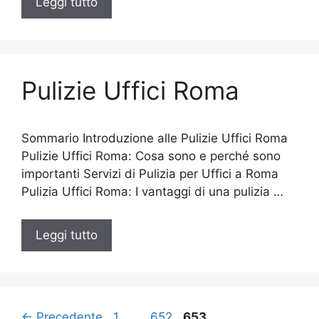
Leggi tutto
Pulizie Uffici Roma
Sommario Introduzione alle Pulizie Uffici Roma
Pulizie Uffici Roma: Cosa sono e perché sono
importanti Servizi di Pulizia per Uffici a Roma
Pulizia Uffici Roma: I vantaggi di una pulizia …
Leggi tutto
Pagina
Pagina
Pagina
←
Precedente
1
…
652
653