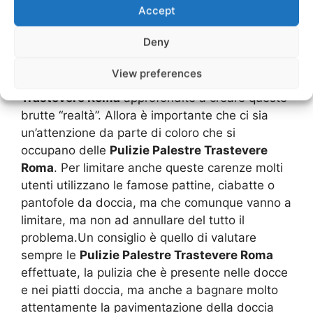
anche altre spore fungicida che sono quelle che
Accept
colpiscono la pelle. Si ha a che fare con un
Deny
problema di orticaria, di perdita di pelle e anche
di desquamazione.Molte volte sono proprio le
View preferences
palestre che non effettuano le
Pulizie Palestre
Trastevere Roma
approfondite a creare queste
brutte “realtà”. Allora è importante che ci sia
un’attenzione da parte di coloro che si
occupano delle
Pulizie Palestre Trastevere
Roma
. Per limitare anche queste carenze molti
utenti utilizzano le famose pattine, ciabatte o
pantofole da doccia, ma che comunque vanno a
limitare, ma non ad annullare del tutto il
problema.Un consiglio è quello di valutare
sempre le
Pulizie Palestre Trastevere Roma
effettuate, la pulizia che è presente nelle docce
e nei piatti doccia, ma anche a bagnare molto
attentamente la pavimentazione della doccia