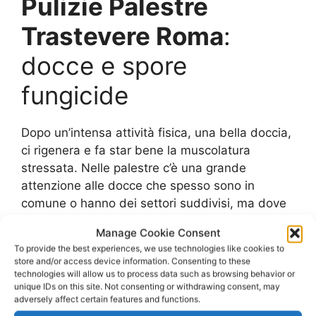
Pulizie Palestre
Trastevere Roma
:
docce e spore
fungicide
Dopo un’intensa attività fisica, una bella doccia,
ci rigenera e fa star bene la muscolatura
stressata. Nelle palestre c’è una grande
attenzione alle docce che spesso sono in
comune o hanno dei settori suddivisi, ma dove
comunque è possibile ritrovare varie
Manage Cookie Consent
sporcizie.Uno dei problemi principali che si
To provide the best experiences, we use technologies like cookies to
vivono in questi ambienti è quello di venire
store and/or access device information. Consenting to these
infettati da micosi, cioè da funghi che
technologies will allow us to process data such as browsing behavior or
unique IDs on this site. Not consenting or withdrawing consent, may
colpiscono le unghie, le vanno a sfaldare e
adversely affect certain features and functions.
quindi anche a danneggiare. Tuttavia ci sono