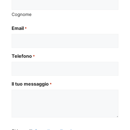
Cognome
Email
*
Telefono
*
Il tuo messaggio
*
Si