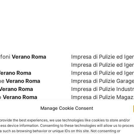
ifoni
Verano Roma
Impresa di Pulizie ed I
Impresa di Pulizie ed Ig
erano Roma
Impresa di Pulizie ed Ige
ine
Verano Roma
Impresa di Pulizie Garag
Verano Roma
Impresa di Pulizie Industr
io
Verano Roma
Impresa di Pulizie Magaz
Alimentari
Verano Roma
Impresa di Pulizie Occas
Manage Cookie Consent
ma
Impresa di Pulizie Osped
provide the best experiences, we use technologies like cookies to store and/or
oma
Impresa di Pulizie Palest
ess device information. Consenting to these technologies will allow us to proces
a
Impresa di Pulizie Parch
a such as browsing behavior or unique IDs on this site. Not consenting or