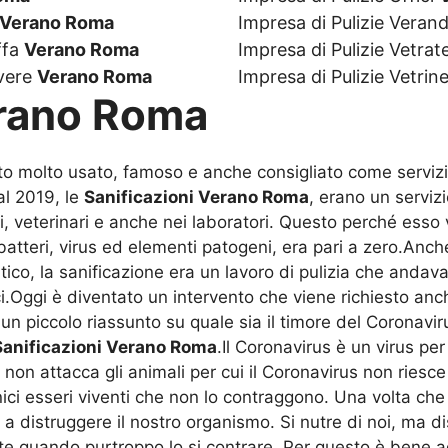
Verano Roma
Impresa di Pulizie Veran
ffa
Verano Roma
Impresa di Pulizie Vetrat
lvere
Verano Roma
Impresa di Pulizie Vetrin
erano Roma
ato molto usato, famoso e anche consigliato come servizi
al 2019, le
Sanificazioni Verano Roma
, erano un servizi
ri, veterinari e anche nei laboratori. Questo perché esso
atteri, virus ed elementi patogeni, era pari a zero.Anche 
o, la sanificazione era un lavoro di pulizia che andava 
.Oggi è diventato un intervento che viene richiesto anch
 piccolo riassunto su quale sia il timore del Coronavir
Sanificazioni Verano Roma
.Il Coronavirus è un virus pe
a non attacca gli animali per cui il Coronavirus non ries
 unici esseri viventi che non lo contraggono. Una volta c
 a distruggere il nostro organismo. Si nutre di noi, ma d
rte quando purtroppo lo si contrare. Per questo è bene ag