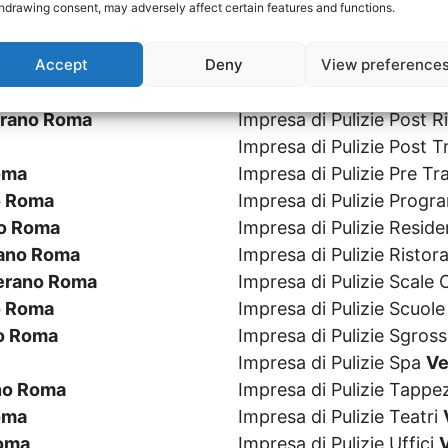
hdrawing consent, may adversely affect certain features and functions.
no Roma
Impresa di Pulizie Parchi
oma
Impresa di Pulizie Persi
Accept
Deny
View preference
 Roma
Impresa di Pulizie Piscin
ma
Impresa di Pulizie Post 
rano Roma
Impresa di Pulizie Post R
Impresa di Pulizie Post 
oma
Impresa di Pulizie Pre T
o Roma
Impresa di Pulizie Prog
o Roma
Impresa di Pulizie Resid
ano Roma
Impresa di Pulizie Ristor
erano Roma
Impresa di Pulizie Scal
o Roma
Impresa di Pulizie Scuol
o Roma
Impresa di Pulizie Sgros
Impresa di Pulizie Spa
Ve
no Roma
Impresa di Pulizie Tappe
oma
Impresa di Pulizie Teatri
oma
Impresa di Pulizie Uffici