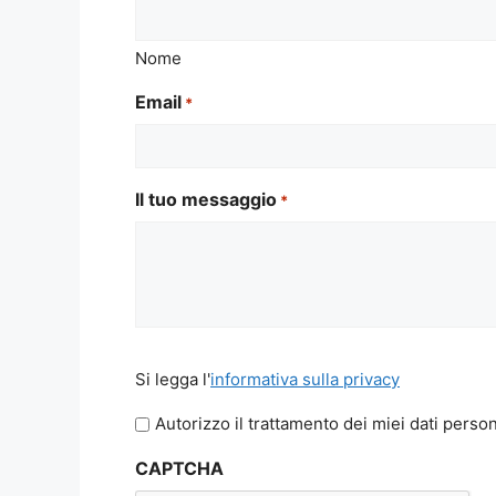
Nome
Email
*
Il tuo messaggio
*
Si
Si legga l'
informativa sulla privacy
legga
l'informativa
Autorizzo il trattamento dei miei dati person
sulla
CAPTCHA
privacy