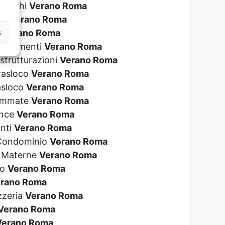
 Giochi
Verano Roma
ane
Verano Roma
s
a
Verano Roma
Allagamenti
Verano Roma
istrutturazioni
Verano Roma
Trasloco
Verano Roma
rasloco
Verano Roma
rammate
Verano Roma
ence
Verano Roma
anti
Verano Roma
e Condominio
Verano Roma
e Materne
Verano Roma
so
Verano Roma
rano Roma
zzeria
Verano Roma
Verano Roma
Verano Roma