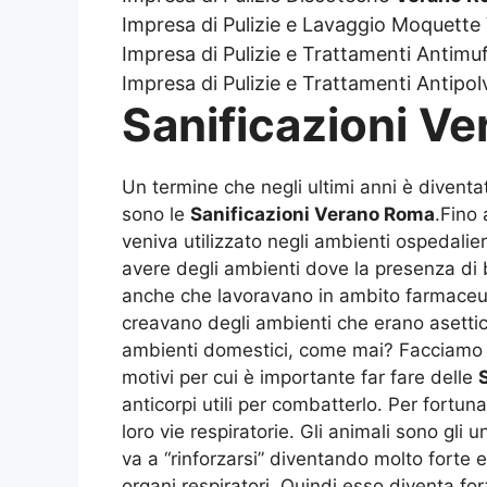
Impresa di Pulizie e Lavaggio Moquette
Impresa di Pulizie e Trattamenti Antimu
Impresa di Pulizie e Trattamenti Antipo
Sanificazioni V
Un termine che negli ultimi anni è divent
sono le
Sanificazioni Verano Roma
.Fino 
veniva utilizzato negli ambienti ospedalie
avere degli ambienti dove la presenza di b
anche che lavoravano in ambito farmaceutic
creavano degli ambienti che erano asettici
ambienti domestici, come mai? Facciamo un
motivi per cui è importante far fare delle
anticorpi utili per combatterlo. Per fortun
loro vie respiratorie. Gli animali sono gli
va a “rinforzarsi” diventando molto forte e
organi respiratori. Quindi esso diventa fo