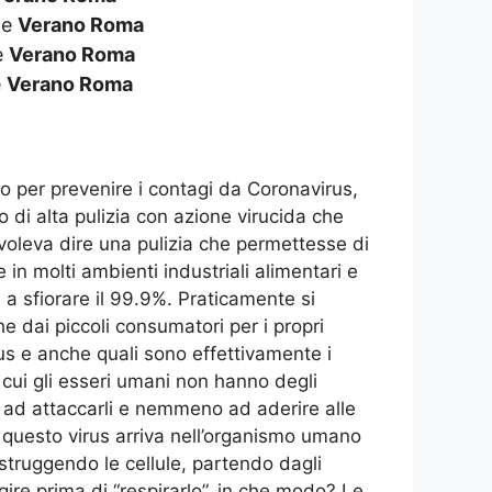
de
Verano Roma
e
Verano Roma
e
Verano Roma
o per prevenire i contagi da Coronavirus,
o di alta pulizia con azione virucida che
 voleva dire una pulizia che permettesse di
in molti ambienti industriali alimentari e
a sfiorare il 99.9%. Praticamente si
e dai piccoli consumatori per i propri
us e anche quali sono effettivamente i
r cui gli esseri umani non hanno degli
ce ad attaccarli e nemmeno ad aderire alle
he questo virus arriva nell’organismo umano
istruggendo le cellule, partendo dagli
ire prima di “respirarlo”, in che modo? Le