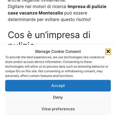
Digitare nei motori di ricerca
Impresa di pulizie
case vacanze Montecelio
può essere
determinante per evitare questo rischio!
Cos è un’impresa di
pulizie
Manage Cookie Consent
To provide the best experiences, we use technologies like cookies to
Un’impresa di pulizie è un’azienda che si occupa
store and/or access device information. Consenting to these
di recarsi nelle abitazioni singole o
technologies will allow us to process data such as browsing behavior or
unique IDs on this site. Not consenting or withdrawing consent, may
prevalentemente negli uffici o nei condomini per
adversely affect certain features and functions.
occuparsi di tutta la pulizia in maniera
dettagliata e precisa.
Accept
In un’impresa di pulizie di alto livello lavorano
Deny
persone qualificate e con esperienza e che
sanno affrontare tutte le varie difficoltà che si
View preferences
possono presentare con il cliente. Infatti ogni