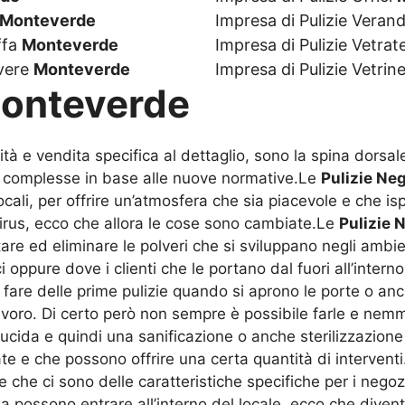
Monteverde
Impresa di Pulizie Veran
ffa
Monteverde
Impresa di Pulizie Vetrat
lvere
Monteverde
Impresa di Pulizie Vetrin
Monteverde
tività e vendita specifica al dettaglio, sono la spina dorsa
 complesse in base alle nuove normative.Le
Pulizie Ne
li, per offrire un’atmosfera che sia piacevole e che ispir
virus, ecco che allora le cose sono cambiate.Le
Pulizie 
tare ed eliminare le polveri che si sviluppano negli amb
ppure dove i clienti che le portano dal fuori all’interno.
a fare delle prime pulizie quando si aprono le porte o a
 lavoro. Di certo però non sempre è possibile farle e ne
ucida e quindi una sanificazione o anche sterilizzazion
te e che possono offrire una certa quantità di intervent
 che ci sono delle caratteristiche specifiche per i negoz
ria possono entrare all’interno del locale, ecco che div