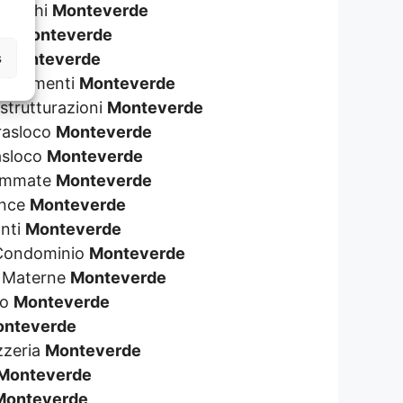
 Giochi
Monteverde
ane
Monteverde
s
a
Monteverde
Allagamenti
Monteverde
istrutturazioni
Monteverde
Trasloco
Monteverde
rasloco
Monteverde
rammate
Monteverde
ence
Monteverde
anti
Monteverde
e Condominio
Monteverde
e Materne
Monteverde
so
Monteverde
nteverde
zzeria
Monteverde
Monteverde
Monteverde