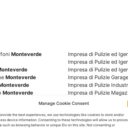
ifoni
Monteverde
Impresa di Pulizie ed I
Impresa di Pulizie ed Ig
onteverde
Impresa di Pulizie ed Ige
ine
Monteverde
Impresa di Pulizie Garag
Monteverde
Impresa di Pulizie Industr
io
Monteverde
Impresa di Pulizie Magaz
Alimentari
Monteverde
Impresa di Pulizie Occas
Manage Cookie Consent
e
Impresa di Pulizie Osped
provide the best experiences, we use technologies like cookies to store and/or
de
Impresa di Pulizie Palest
ess device information. Consenting to these technologies will allow us to proces
Impresa di Pulizie Parch
a such as browsing behavior or unique IDs on this site. Not consenting or