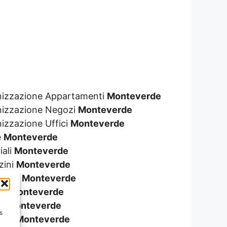
genizzazione Appartamenti
Monteverde
enizzazione Negozi
Monteverde
nizzazione Uffici
Monteverde
e
Monteverde
iali
Monteverde
zini
Monteverde
ionali
Monteverde
ali
Monteverde
re
Monteverde
s
eggi
Monteverde