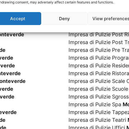
hdrawing consent, may adversely affect certain features and functions.
everde
Impresa di Pulizie Parchi
de
Impresa di Pulizie Persi
Accept
Deny
View preference
verde
Impresa di Pulizie Piscin
de
Impresa di Pulizie Post 
nteverde
Impresa di Pulizie Post R
Impresa di Pulizie Post 
de
Impresa di Pulizie Pre T
verde
Impresa di Pulizie Prog
verde
Impresa di Pulizie Resid
teverde
Impresa di Pulizie Ristor
onteverde
Impresa di Pulizie Scal
verde
Impresa di Pulizie Scuol
verde
Impresa di Pulizie Sgros
Impresa di Pulizie Spa
Mo
everde
Impresa di Pulizie Tappe
de
Impresa di Pulizie Teatri
rde
Impresa di Pulizie Uffici