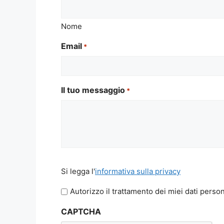
Nome
Email
*
Il tuo messaggio
*
Si
Si legga l'
informativa sulla privacy
legga
l'informativa
Autorizzo il trattamento dei miei dati person
sulla
CAPTCHA
privacy