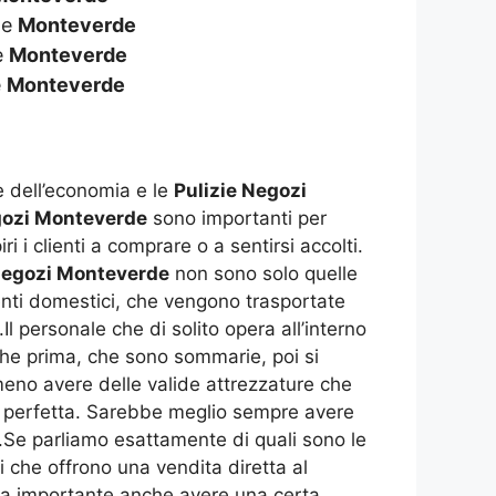
de
Monteverde
e
Monteverde
e
Monteverde
le dell’economia e le
Pulizie Negozi
gozi Monteverde
sono importanti per
i i clienti a comprare o a sentirsi accolti.
Negozi Monteverde
non sono solo quelle
ienti domestici, che vengono trasportate
Il personale che di solito opera all’interno
nche prima, che sono sommarie, poi si
mmeno avere delle valide attrezzature che
e perfetta. Sarebbe meglio sempre avere
i.Se parliamo esattamente di quali sono le
i che offrono una vendita diretta al
enta importante anche avere una certa