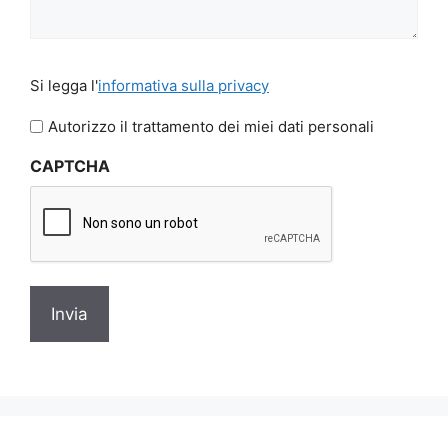
Si
Si legga l'
informativa sulla privacy
legga
l'informativa
Autorizzo il trattamento dei miei dati personali
sulla
CAPTCHA
privacy