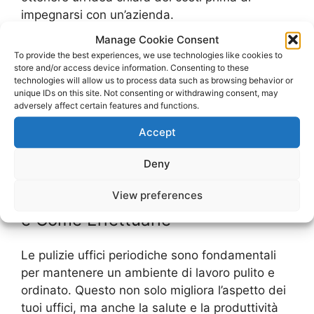
impegnarsi con un’azienda.
Manage Cookie Consent
In sintesi, le pulizie uffici ecologiche sono
To provide the best experiences, we use technologies like cookies to
un’ottima opzione per mantenere un ambiente
store and/or access device information. Consenting to these
technologies will allow us to process data such as browsing behavior or
di lavoro pulito e ordinato, riducendo al
unique IDs on this site. Not consenting or withdrawing consent, may
contempo l’impatto negativo sull’ambiente.
adversely affect certain features and functions.
Considera questa opzione per il tuo ufficio e
Accept
contribuisci a rendere il mondo un posto
migliore.
Deny
Pulizie Uffici Periodiche: Quando
View preferences
e Come Effettuarle
Le pulizie uffici periodiche sono fondamentali
per mantenere un ambiente di lavoro pulito e
ordinato. Questo non solo migliora l’aspetto dei
tuoi uffici, ma anche la salute e la produttività