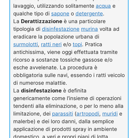
lavaggio, utilizzando solitamente
acqua
e
qualche tipo di
sapone
o
detergente
.
La
Derattizzazione
è una particolare
tipologia di
disinfestazione
murina
volta ad
eradicare la popolazione urbana di
surmolotti
,
ratti neri
e/o
topi
. Pratica
antichissima, viene oggi effettuata tramite
ricorso a sostanze tossiche gassose e/o
esche avvelenate. La procedura è
obbligatoria sulle navi, essendo i ratti veicolo
di numerose malattie.
La
disinfestazione
è definita
genericamente come l’insieme di operazioni
tendenti alla eliminazione, o per lo meno alla
limitazione, dei
parassiti
(
artropodi
,
muridi
e
malerbe) e dei loro danni, dalla semplice
applicazione di prodotti spray in ambiente
domestico, a veri e propri piani di lotta.