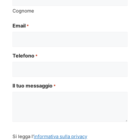
Cognome
Email
*
Telefono
*
Il tuo messaggio
*
Si
Si legga l'
informativa sulla privacy
legga