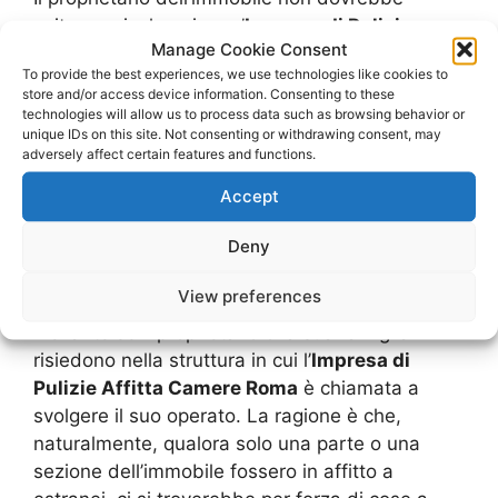
esitare a rivolgersi a un’
Impresa di Pulizie
Manage Cookie Consent
Affitta Camere Roma
e richiederne l’intervento
To provide the best experiences, we use technologies like cookies to
tempestivo sia prima che dopo l’insediamento di
store and/or access device information. Consenting to these
ogni ospite.
technologies will allow us to process data such as browsing behavior or
unique IDs on this site. Not consenting or withdrawing consent, may
adversely affect certain features and functions.
In primis egli, in qualità di proprietario
dell’immobile ne ha la piena responsabilità e ne
Accept
deve gestire lo stato e l’aspetto in ogni
Deny
momento.
View preferences
Questo assunto si dimostra poi particolarmente
rilevante se il proprietario o la sua famiglia
risiedono nella struttura in cui l’
Impresa di
Pulizie Affitta Camere Roma
è chiamata a
svolgere il suo operato. La ragione è che,
naturalmente, qualora solo una parte o una
sezione dell’immobile fossero in affitto a