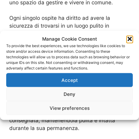
uno spazio da gestire e vivere in comune.
Ogni singolo ospite ha diritto ad avere la
sicurezza di trovarsi in un luogo pulito in
profondità, che non sia in nessun modo
Manage Cookie Consent
contaminato sia dagli ospiti precedenti che dai
To provide the best experiences, we use technologies like cookies to
proprietari dell’alloggio.
store and/or access device information. Consenting to these
technologies will allow us to process data such as browsing behavior or
unique IDs on this site. Not consenting or withdrawing consent, may
Impresa di Pulizie
adversely affect certain features and functions.
Affitta Camere
Accept
Deny
Allo stesso modo il suddetto affittuario deve
lasciare la stanza, al termine del suo soggiorno,
View preferences
nello stato più simile possibile a come gli è stata
consegnata, mantenendola pulita e intatta
durante la sua permanenza.