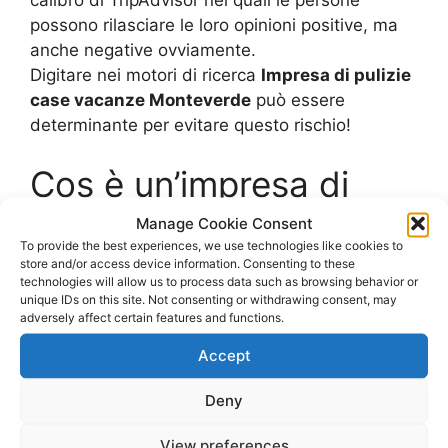
possono rilasciare le loro opinioni positive, ma
anche negative ovviamente.
Digitare nei motori di ricerca
Impresa di pulizie
case vacanze Monteverde
può essere
determinante per evitare questo rischio!
Cos è un’impresa di
pulizie
Manage Cookie Consent
To provide the best experiences, we use technologies like cookies to
store and/or access device information. Consenting to these
Un’impresa di pulizie è un’azienda che si occupa
technologies will allow us to process data such as browsing behavior or
unique IDs on this site. Not consenting or withdrawing consent, may
di recarsi nelle abitazioni singole o
adversely affect certain features and functions.
prevalentemente negli uffici o nei condomini per
occuparsi di tutta la pulizia in maniera
Accept
dettagliata e precisa.
Deny
In un’impresa di pulizie di alto livello lavorano
persone qualificate e con esperienza e che
View preferences