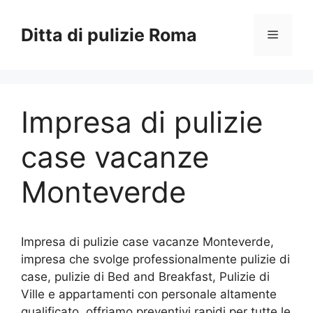
Vai
al
Ditta di pulizie Roma
Menu
contenuto
Impresa di pulizie
case vacanze
Monteverde
Impresa di pulizie case vacanze Monteverde,
impresa che svolge professionalmente pulizie di
case, pulizie di Bed and Breakfast, Pulizie di
Ville e appartamenti con personale altamente
qualificato, offriamo preventivi rapidi per tutte le