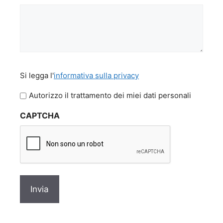
Si
Si legga l'
informativa sulla privacy
legga
l'informativa
Autorizzo il trattamento dei miei dati personali
sulla
CAPTCHA
privacy