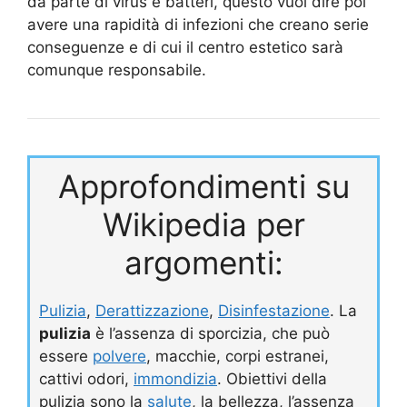
da parte di virus e batteri, questo vuol dire poi
avere una rapidità di infezioni che creano serie
conseguenze e di cui il centro estetico sarà
comunque responsabile.
Approfondimenti su
Wikipedia per
argomenti:
Pulizia
,
Derattizzazione
,
Disinfestazione
. La
pulizia
è l’assenza di sporcizia, che può
essere
polvere
, macchie, corpi estranei,
cattivi odori,
immondizia
. Obiettivi della
pulizia sono la
salute
, la bellezza, l’assenza