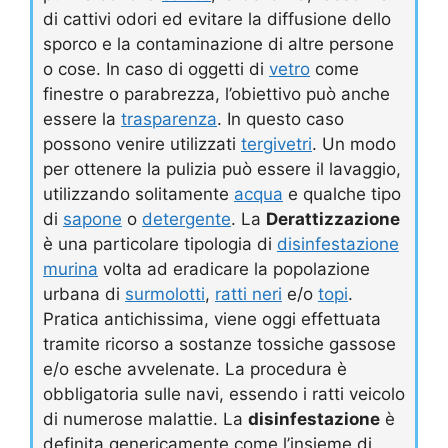
di cattivi odori ed evitare la diffusione dello
sporco e la contaminazione di altre persone
o cose. In caso di oggetti di
vetro
come
finestre o parabrezza, l’obiettivo può anche
essere la
trasparenza
. In questo caso
possono venire utilizzati
tergivetri
. Un modo
per ottenere la pulizia può essere il lavaggio,
utilizzando solitamente
acqua
e qualche tipo
di
sapone
o
detergente
. La
Derattizzazione
è una particolare tipologia di
disinfestazione
murina
volta ad eradicare la popolazione
urbana di
surmolotti
,
ratti neri
e/o
topi
.
Pratica antichissima, viene oggi effettuata
tramite ricorso a sostanze tossiche gassose
e/o esche avvelenate. La procedura è
obbligatoria sulle navi, essendo i ratti veicolo
di numerose malattie. La
disinfestazione
è
definita genericamente come l’insieme di