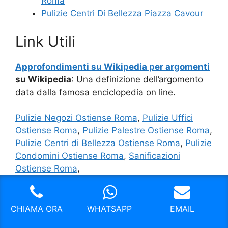
Roma
Pulizie Centri Di Bellezza Piazza Cavour
Link Utili
Approfondimenti su Wikipedia per argomenti
su Wikipedia
: Una definizione dell’argomento
data dalla famosa enciclopedia on line.
Pulizie Negozi Ostiense Roma
,
Pulizie Uffici
Ostiense Roma
,
Pulizie Palestre Ostiense Roma
,
Pulizie Centri di Bellezza Ostiense Roma
,
Pulizie
Condomini Ostiense Roma
,
Sanificazioni
Ostiense Roma
,
CHIAMA ORA
WHATSAPP
EMAIL
I nostri servizi in Provincia di Roma