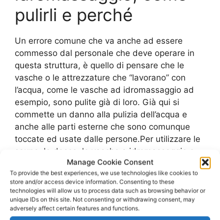
pulirli e perché
Un errore comune che va anche ad essere
commesso dal personale che deve operare in
questa struttura, è quello di pensare che le
vasche o le attrezzature che “lavorano” con
l’acqua, come le vasche ad idromassaggio ad
esempio, sono pulite già di loro. Già qui si
commette un danno alla pulizia dell’acqua e
anche alle parti esterne che sono comunque
toccate ed usate dalle persone.Per utilizzare le
saune, le docce, le vasche a idromassaggio o
Manage Cookie Consent
anche le vasche di fango che riguardano poi dei
To provide the best experiences, we use technologies like cookies to
trattamenti molto allettanti e rilassanti, ci sono
store and/or access device information. Consenting to these
delle regole specifiche. Un qualsiasi utente si
technologies will allow us to process data such as browsing behavior or
deve docciare e lavare prima di entrare in
unique IDs on this site. Not consenting or withdrawing consent, may
adversely affect certain features and functions.
questi ambienti. Proprio per limitare già la