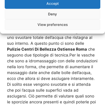
“perdita” di cellule epidermiche che sono
Accept
“morte” o pelle secca, con la conseguenza
anche di un rilascio del grasso e sebo della
Deny
pelle. Certo che non tutti gli utenti rispettano
View preferences
queste regole.Le
Pulizie Centri Di Bellezza
Ostiense Roma
per le vasche avvengono con
uno svuotare totale dell’acqua che ristagna al
suo interno. A questo punto ci sono delle
Pulizie Centri Di Bellezza Ostiense Roma
che
seguono due tipologie di tecnica.Per le vasche
che sono a idromassaggio con delle ondulazioni
nella loro forma, che permette di aumentare il
massaggio date anche dalle bolle dell’acqua,
ecco che allora si deve asciugare interamente.
Di solito esse vengono svuotate e si attenda
che poi l’acqua sulle superfici vada ad
asciugarsi. Ciò permette di valutare quali sono
le sporcizie ancora presenti e quindi poterle poi