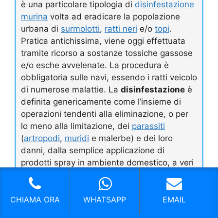
è una particolare tipologia di
disinfestazione
murina
volta ad eradicare la popolazione
urbana di
surmolotti
,
ratti neri
e/o
topi
.
Pratica antichissima, viene oggi effettuata
tramite ricorso a sostanze tossiche gassose
e/o esche avvelenate. La procedura è
obbligatoria sulle navi, essendo i ratti veicolo
di numerose malattie. La
disinfestazione
è
definita genericamente come l’insieme di
operazioni tendenti alla eliminazione, o per
lo meno alla limitazione, dei
parassiti
(
artropodi
,
muridi
e malerbe) e dei loro
danni, dalla semplice applicazione di
prodotti spray in ambiente domestico, a veri
e propri piani di lotta.
CHIAMA ORA
WHATSAPP
EMAIL
Grazie per aver visitato Pulizie Centri Di