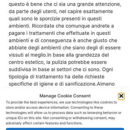
questo è bene che ci sia una grande attenzione,
da parte degli utenti, nel capire esattamente
quali sono le sporcizie presenti in questi
ambienti. Ricordate che comunque andrete a
pagare i trattamenti che effettuate in questi
ambienti e di conseguenza è anche giusto che
abbiate degli ambienti che siano degli di essere
vissuti al meglio.In base alla grandezza del
centro estetico, la pulizia potrebbe essere
suddivisa in base ai settori che ci sono. Ogni
tipologia di trattamento ha delle richieste
specifiche di igiene e di sanificazione.Almeno
una volta a settimana si dovrebbe eseguire un
Manage Cookie Consent
intervento di sanificazione ad ozono oppure
To provide the best experiences, we use technologies like cookies to
anche a vapore che vada a interessare tutta
store and/or access device information. Consenting to these
l’estensione degli ambienti, ma ogni giorno ci
technologies will allow us to process data such as browsing behavior or
unique IDs on this site. Not consenting or withdrawing consent, may
deve poi essere un’attenzione nelle
Pulizie
adversely affect certain features and functions.
Centri Di Bellezza Via Nazionale Roma
per