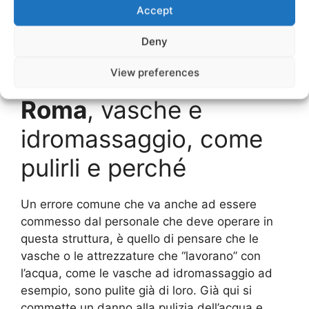
Accept
quanto riguarda poi i trattamenti che sono stati
effettuati sui clienti.
Deny
Pulizie Centri Di
View preferences
Bellezza Via Nazionale
Roma
, vasche e
idromassaggio, come
pulirli e perché
Un errore comune che va anche ad essere
commesso dal personale che deve operare in
questa struttura, è quello di pensare che le
vasche o le attrezzature che “lavorano” con
l’acqua, come le vasche ad idromassaggio ad
esempio, sono pulite già di loro. Già qui si
commette un danno alla pulizia dell’acqua e