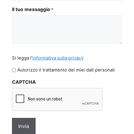
Il tuo messaggio
*
Si
Si legga l'
informativa sulla privacy
legga
l'informativa
Autorizzo il trattamento dei miei dati personali
sulla
CAPTCHA
privacy