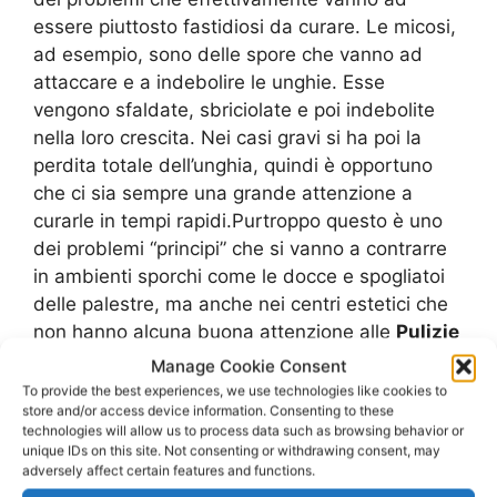
essere piuttosto fastidiosi da curare. Le micosi,
ad esempio, sono delle spore che vanno ad
attaccare e a indebolire le unghie. Esse
vengono sfaldate, sbriciolate e poi indebolite
nella loro crescita. Nei casi gravi si ha poi la
perdita totale dell’unghia, quindi è opportuno
che ci sia sempre una grande attenzione a
curarle in tempi rapidi.Purtroppo questo è uno
dei problemi “principi” che si vanno a contrarre
in ambienti sporchi come le docce e spogliatoi
delle palestre, ma anche nei centri estetici che
non hanno alcuna buona attenzione alle
Pulizie
Centri Di Bellezza Viale Bruno Buozzi Roma
.
Manage Cookie Consent
Per questo è bene che ci sia una grande
To provide the best experiences, we use technologies like cookies to
store and/or access device information. Consenting to these
attenzione, da parte degli utenti, nel capire
technologies will allow us to process data such as browsing behavior or
esattamente quali sono le sporcizie presenti in
unique IDs on this site. Not consenting or withdrawing consent, may
questi ambienti. Ricordate che comunque
adversely affect certain features and functions.