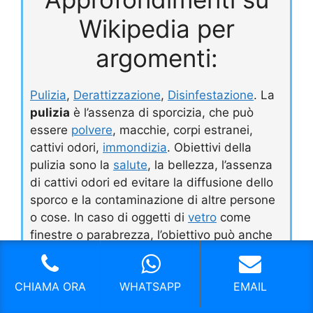
Wikipedia per
argomenti:
Pulizia
,
Derattizzazione
,
Disinfestazione
. La
pulizia
è l’assenza di sporcizia, che può
essere
polvere
, macchie, corpi estranei,
cattivi odori,
immondizia
. Obiettivi della
pulizia sono la
salute
, la bellezza, l’assenza
di cattivi odori ed evitare la diffusione dello
sporco e la contaminazione di altre persone
o cose. In caso di oggetti di
vetro
come
finestre o parabrezza, l’obiettivo può anche
essere la
trasparenza
. In questo caso
possono venire utilizzati
tergivetri
. Un modo
CHIAMA ORA
WHATSAPP
EMAIL
per ottenere la pulizia può essere il lavaggio,
utilizzando solitamente
acqua
e qualche tipo