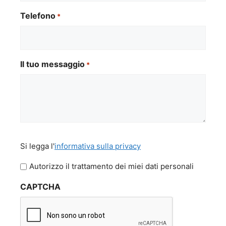
Telefono
*
Il tuo messaggio
*
Si
Si legga l'
informativa sulla privacy
legga
l'informativa
Autorizzo il trattamento dei miei dati personali
sulla
CAPTCHA
privacy