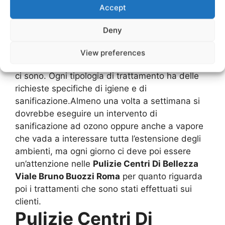
andrete a pagare i trattamenti che effettuate in
Accept
questi ambienti e di conseguenza è anche
giusto che abbiate degli ambienti che siano
Deny
degli di essere vissuti al meglio.In base alla
grandezza del centro estetico, la pulizia
View preferences
potrebbe essere suddivisa in base ai settori che
ci sono. Ogni tipologia di trattamento ha delle
richieste specifiche di igiene e di
sanificazione.Almeno una volta a settimana si
dovrebbe eseguire un intervento di
sanificazione ad ozono oppure anche a vapore
che vada a interessare tutta l’estensione degli
ambienti, ma ogni giorno ci deve poi essere
un’attenzione nelle
Pulizie Centri Di Bellezza
Viale Bruno Buozzi Roma
per quanto riguarda
poi i trattamenti che sono stati effettuati sui
clienti.
Pulizie Centri Di