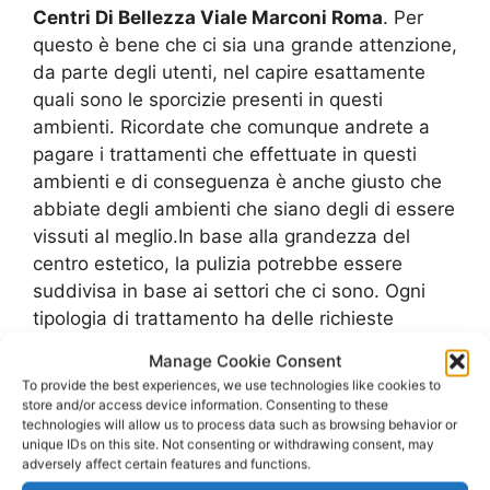
Centri Di Bellezza Viale Marconi Roma
. Per
questo è bene che ci sia una grande attenzione,
da parte degli utenti, nel capire esattamente
quali sono le sporcizie presenti in questi
ambienti. Ricordate che comunque andrete a
pagare i trattamenti che effettuate in questi
ambienti e di conseguenza è anche giusto che
abbiate degli ambienti che siano degli di essere
vissuti al meglio.In base alla grandezza del
centro estetico, la pulizia potrebbe essere
suddivisa in base ai settori che ci sono. Ogni
tipologia di trattamento ha delle richieste
specifiche di igiene e di sanificazione.Almeno
Manage Cookie Consent
una volta a settimana si dovrebbe eseguire un
To provide the best experiences, we use technologies like cookies to
intervento di sanificazione ad ozono oppure
store and/or access device information. Consenting to these
technologies will allow us to process data such as browsing behavior or
anche a vapore che vada a interessare tutta
unique IDs on this site. Not consenting or withdrawing consent, may
l’estensione degli ambienti, ma ogni giorno ci
adversely affect certain features and functions.
deve poi essere un’attenzione nelle
Pulizie