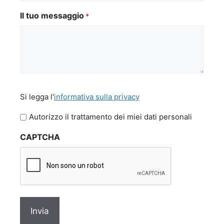
Il tuo messaggio
*
Si
Si legga l'
informativa sulla privacy
legga
l'informativa
Autorizzo il trattamento dei miei dati personali
sulla
CAPTCHA
privacy