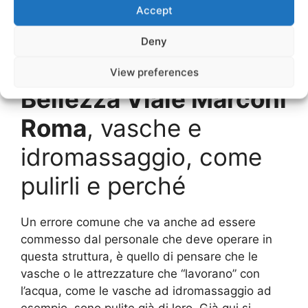
Accept
Centri Di Bellezza Viale Marconi Roma
per
quanto riguarda poi i trattamenti che sono stati
Deny
effettuati sui clienti.
Pulizie Centri Di
View preferences
Bellezza Viale Marconi
Roma
, vasche e
idromassaggio, come
pulirli e perché
Un errore comune che va anche ad essere
commesso dal personale che deve operare in
questa struttura, è quello di pensare che le
vasche o le attrezzature che “lavorano” con
l’acqua, come le vasche ad idromassaggio ad
esempio, sono pulite già di loro. Già qui si