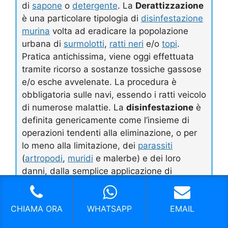
di
sapone
o
detergente
. La
Derattizzazione
è una particolare tipologia di
disinfestazione
murina
volta ad eradicare la popolazione
urbana di
surmolotti
,
ratti neri
e/o
topi
.
Pratica antichissima, viene oggi effettuata
tramite ricorso a sostanze tossiche gassose
e/o esche avvelenate. La procedura è
obbligatoria sulle navi, essendo i ratti veicolo
di numerose malattie. La
disinfestazione
è
definita genericamente come l’insieme di
operazioni tendenti alla eliminazione, o per
lo meno alla limitazione, dei
parassiti
(
artropodi
,
muridi
e malerbe) e dei loro
danni, dalla semplice applicazione di
prodotti spray in ambiente domestico, a veri
e propri piani di lotta.
CHIAMA ORA
WHATSAPP
EMAIL