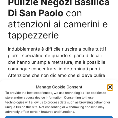
Pulizie Negozi Basilica
Di San Paolo
con
attenzioni ai camerini e
tappezzerie
Indubbiamente è difficile riuscire a pulire tutti i
giorni, specialmente quando si parla di locali
che hanno un’ampia metratura, ma è possibile
comunque concentrarsi in determinati punti.
Attenzione che non diciamo che si deve pulire
solo in questi settori, come ad esempio:
Manage Cookie Consent
To provide the best experiences, we use technologies like cookies to
Camerini
store and/or access device information. Consenting to these
Bagni
technologies will allow us to process data such as browsing behavior or
unique IDs on this site. Not consenting or withdrawing consent, may
Antibagni
adversely affect certain features and functions.
Tappezzeria