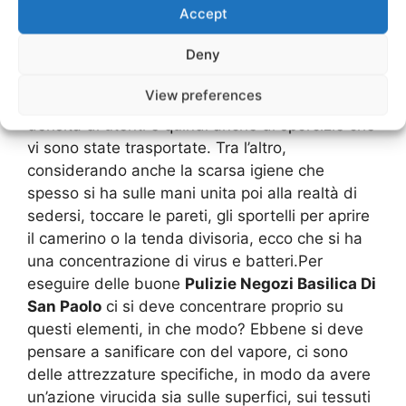
Poltroncine
Accept
Deny
Diventa necessario pulire in tutta la metratura
del negozio, ma è proprio in questi settori, posti
View preferences
in elenco, che spesso si ha una maggiore
densità di utenti e quindi anche di sporcizie che
vi sono state trasportate. Tra l’altro,
considerando anche la scarsa igiene che
spesso si ha sulle mani unita poi alla realtà di
sedersi, toccare le pareti, gli sportelli per aprire
il camerino o la tenda divisoria, ecco che si ha
una concentrazione di virus e batteri.Per
eseguire delle buone
Pulizie Negozi Basilica Di
San Paolo
ci si deve concentrare proprio su
questi elementi, in che modo? Ebbene si deve
pensare a sanificare con del vapore, ci sono
delle attrezzature specifiche, in modo da avere
un’azione virucida sia sulle superfici, sui tessuti