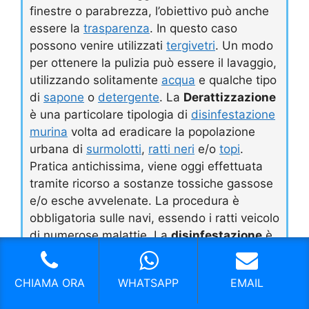
finestre o parabrezza, l’obiettivo può anche
essere la
trasparenza
. In questo caso
possono venire utilizzati
tergivetri
. Un modo
per ottenere la pulizia può essere il lavaggio,
utilizzando solitamente
acqua
e qualche tipo
di
sapone
o
detergente
. La
Derattizzazione
è una particolare tipologia di
disinfestazione
murina
volta ad eradicare la popolazione
urbana di
surmolotti
,
ratti neri
e/o
topi
.
Pratica antichissima, viene oggi effettuata
tramite ricorso a sostanze tossiche gassose
e/o esche avvelenate. La procedura è
obbligatoria sulle navi, essendo i ratti veicolo
di numerose malattie. La
disinfestazione
è
definita genericamente come l’insieme di
operazioni tendenti alla eliminazione, o per
CHIAMA ORA
WHATSAPP
EMAIL
lo meno alla limitazione, dei
parassiti
(
artropodi
,
muridi
e malerbe) e dei loro