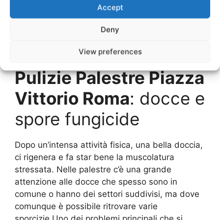
Accept
Piazza Vittorio Roma
non si fermano solo agli
ambienti dove si svolgono queste attività
Deny
sportive, esse si estendono anche negli
spogliatoi, nei bagni e nelle docce che rendono
View preferences
molto accogliente questo ambiente.
Pulizie Palestre Piazza
Vittorio Roma
: docce e
spore fungicide
Dopo un’intensa attività fisica, una bella doccia,
ci rigenera e fa star bene la muscolatura
stressata. Nelle palestre c’è una grande
attenzione alle docce che spesso sono in
comune o hanno dei settori suddivisi, ma dove
comunque è possibile ritrovare varie
sporcizie.Uno dei problemi principali che si