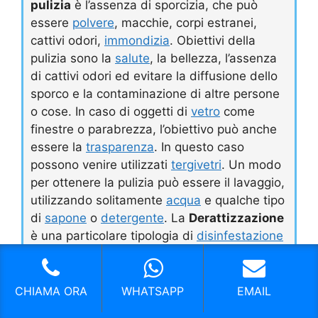
pulizia
è l’assenza di sporcizia, che può
essere
polvere
, macchie, corpi estranei,
cattivi odori,
immondizia
. Obiettivi della
pulizia sono la
salute
, la bellezza, l’assenza
di cattivi odori ed evitare la diffusione dello
sporco e la contaminazione di altre persone
o cose. In caso di oggetti di
vetro
come
finestre o parabrezza, l’obiettivo può anche
essere la
trasparenza
. In questo caso
possono venire utilizzati
tergivetri
. Un modo
per ottenere la pulizia può essere il lavaggio,
utilizzando solitamente
acqua
e qualche tipo
di
sapone
o
detergente
. La
Derattizzazione
è una particolare tipologia di
disinfestazione
murina
volta ad eradicare la popolazione
urbana di
surmolotti
,
ratti neri
e/o
topi
.
Pratica antichissima, viene oggi effettuata
CHIAMA ORA
WHATSAPP
EMAIL
tramite ricorso a sostanze tossiche gassose