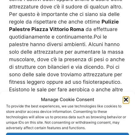
attrezzature dove c’è il sudore di qualcun altro.
Per questo è importante che ci siano sia delle
regole da rispettare che anche ottime
Pulizie
Palestre Piazza Vittorio Roma
da effettuare
quotidianamente e continuamente.Poi le
palestre hanno diversi ambienti. Alcuni hanno
solo delle attrezzature per aumentare la massa
muscolare, dove c’è la presenza di pesi o anche
di strutture con bilancieri e via dicendo. Poi ci
sono delle sale dove troviamo attrezzature per
fitness leggero oppure ad uso fisioterapeutico.
Esistono le sale per fare aerobica o anche altre
tipologie di allenamenti come la zumba, il ballo
Manage Cookie Consent
o il TRX. In poche parole ogni ambiente
To provide the best experiences, we use technologies like cookies to
permette di svolgere sia diverse attività fisiche
store and/or access device information. Consenting to these
technologies will allow us to process data such as browsing behavior or
e anche a subire delle
Pulizie Palestre Piazza
unique IDs on this site. Not consenting or withdrawing consent, may
Vittorio Roma
che sono molto
adversely affect certain features and functions.
specifiche.Ovviamente le
Pulizie Palestre