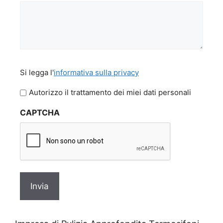
Si
Si legga l'
informativa sulla privacy
legga
l'informativa
Autorizzo il trattamento dei miei dati personali
sulla
CAPTCHA
privacy