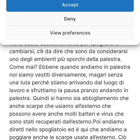
temporaneo, vale a dire per coloro che vanno
Accept
ad avere un utilizzo sporadico della palestra e
Deny
dello stesso spogliatoio. Ci saranno anche dei
lavandini e panche, usate per anche per
View preferences
poggiarsi.Nonostante esso sia un’ambiente che
viene usato esclusivamente per spogliarsi e
cambiarsi, c’è da dire che sono da considerarsi
uno degli ambienti più sporchi della palestra.
Come mai? Ebbene quando andiamo in palestra
noi siamo vestiti diversamente, magari senza
una tuta perché stiamo arrivando dal luogo di
lavoro e sfruttiamo la pausa pranzo andando in
palestra. Quindi si hanno sia abbigliamento che
anche scarpe che usiamo all’esterno che
possono avere anche molti batteri e virus che
sono stati recuperati dall’esterno.Poi andiamo
diretti nello spogliatoio ed è qui che andiamo a
poggiare anche le scarpe usate all’esterno. Ciò