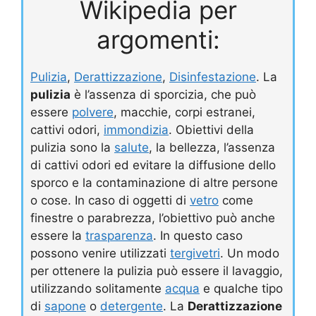
Wikipedia per
argomenti:
Pulizia
,
Derattizzazione
,
Disinfestazione
. La
pulizia
è l’assenza di sporcizia, che può
essere
polvere
, macchie, corpi estranei,
cattivi odori,
immondizia
. Obiettivi della
pulizia sono la
salute
, la bellezza, l’assenza
di cattivi odori ed evitare la diffusione dello
sporco e la contaminazione di altre persone
o cose. In caso di oggetti di
vetro
come
finestre o parabrezza, l’obiettivo può anche
essere la
trasparenza
. In questo caso
possono venire utilizzati
tergivetri
. Un modo
per ottenere la pulizia può essere il lavaggio,
utilizzando solitamente
acqua
e qualche tipo
di
sapone
o
detergente
. La
Derattizzazione