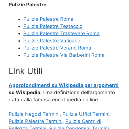
Pulizie Palestre
Pulizie Palestre Roma
Pulizie Palestre Testaccio
Pulizie Palestre Trastevere Roma
Pulizie Palestre Vaticano
Pulizie Palestre Verano Roma
Pulizie Palestre Via Barberini Roma
Link Utili
Approfondimenti su Wikipedia per argomenti
su Wikipedia
: Una definizione dell’argomento
data dalla famosa enciclopedia on line.
Pulizie Negozi Termini
,
Pulizie Uffici Termini
,
Pulizie Palestre Termini
,
Pulizie Centri di
Bellezza Termini
,
Pulizie Condomini Termini
,