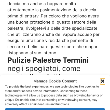
doccia, ma anche a bagnare molto
attentamente la pavimentazione della doccia
prima di entrarvi.Per coloro che vogliono avere
una buona protezione di questo settore della
palestra, rivolgetevi a delle ditte specializzate
che utilizzeranno anche del vapore acqueo per
eseguire un’azione virucida che permette di
seccare ed eliminare queste spore che magari
ristagnano al suo interno.
Pulizie Palestre Termini
negli spogliatoi, come
renderli perfetti
Manage Cookie Consent
To provide the best experiences, we use technologies like cookies to
Gli spogliatoi sono quelle zone dove sono
store and/or access device information. Consenting to these
presenti degli armadietti che possono essere
technologies will allow us to process data such as browsing behavior or
unique IDs on this site. Not consenting or withdrawing consent, may
privati, magari per gli utenti che utilizzano
adversely affect certain features and functions.
quotidianamente le palestre, oppure per uso