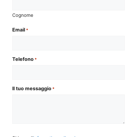
Cognome
Email
*
Telefono
*
Il tuo messaggio
*
Si