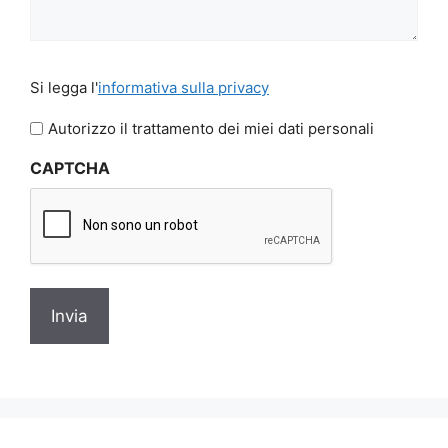
Si
Si legga l'
informativa sulla privacy
legga
l'informativa
Autorizzo il trattamento dei miei dati personali
sulla
CAPTCHA
privacy