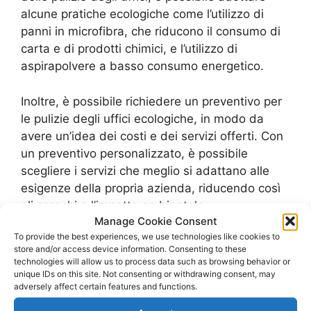
alcune pratiche ecologiche come l’utilizzo di
panni in microfibra, che riducono il consumo di
carta e di prodotti chimici, e l’utilizzo di
aspirapolvere a basso consumo energetico.
Inoltre, è possibile richiedere un preventivo per
le pulizie degli uffici ecologiche, in modo da
avere un’idea dei costi e dei servizi offerti. Con
un preventivo personalizzato, è possibile
scegliere i servizi che meglio si adattano alle
esigenze della propria azienda, riducendo così
gli sprechi e l’impatto ambientale.
Manage Cookie Consent
To provide the best experiences, we use technologies like cookies to
In sintesi, le pulizie ecologiche degli uffici sono
store and/or access device information. Consenting to these
un’ottima scelta per mantenere un ambiente di
technologies will allow us to process data such as browsing behavior or
lavoro pulito e ordinato, senza danneggiare
unique IDs on this site. Not consenting or withdrawing consent, may
adversely affect certain features and functions.
l’ambiente. Con l’utilizzo di prodotti naturali e
sostenibili, è possibile ridurre l’impatto