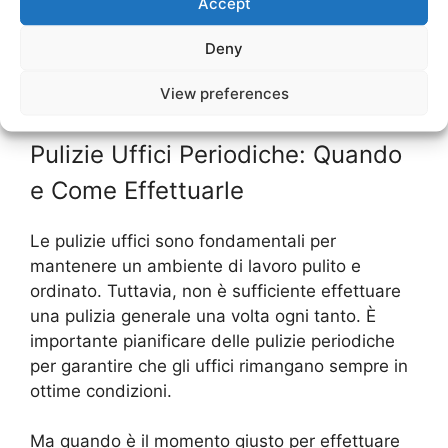
Accept
ambientale e i costi, ottenendo comunque
Deny
risultati efficaci. Richiedere un preventivo
personalizzato è il primo passo per adottare un
View preferences
approccio ecologico alle pulizie degli uffici.
Pulizie Uffici Periodiche: Quando
e Come Effettuarle
Le pulizie uffici sono fondamentali per
mantenere un ambiente di lavoro pulito e
ordinato. Tuttavia, non è sufficiente effettuare
una pulizia generale una volta ogni tanto. È
importante pianificare delle pulizie periodiche
per garantire che gli uffici rimangano sempre in
ottime condizioni.
Ma quando è il momento giusto per effettuare