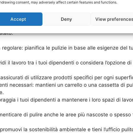
hdrawing consent, may adversely affect certain features and functions.
fici
Accept
Deny
View preference
ine, è fondamentale organizzare le pulizie in modo efficac
stato.
 regolare: pianifica le pulizie in base alle esigenze del tu
di il lavoro tra i tuoi dipendenti o considera l’opzione d
: assicurati di utilizzare prodotti specifici per ogni super
enti necessari: mantieni un carrello o una cassetta di pul
e.
oraggia i tuoi dipendenti a mantenere i loro spazi di lavoro
imenticare di pulire anche le aree più nascoste o spesso t
: promuovi la sostenibilità ambientale e tieni l’ufficio pul