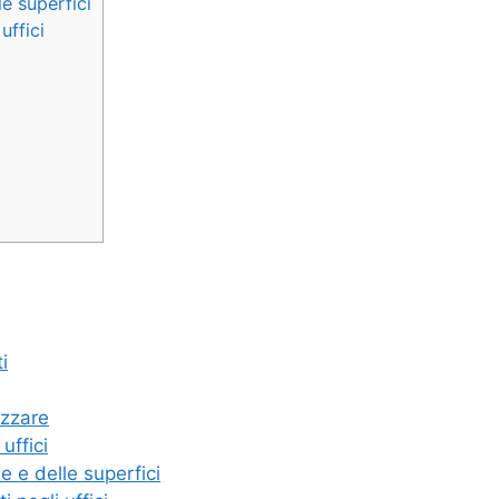
lle superfici
uffici
i
lizzare
uffici
nie e delle superfici