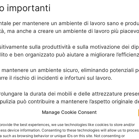
no importanti
ntale per mantenere un ambiente di lavoro sano e produt
tà, ma anche a creare un ambiente di lavoro più piacevol
ositivamente sulla produttività e sulla motivazione dei dip
lito e ben organizzato può aiutare a migliorare l’efficienza
r mantenere un ambiente sicuro, eliminando potenziali pe
re il rischio di incidenti e infortuni sul lavoro.
prolungare la durata dei mobili e delle attrezzature presen
 pulizia può contribuire a mantenere l’aspetto originale d
Manage Cookie Consent
 sicuro, è importante affidarsi a professionisti qualificat
provide the best experiences, we use technologies like cookies to store and/or
ess device information. Consenting to these technologies will allow us to proces
ulle pulizie uffici, puoi consultare la voce di Wikipedia
P
a such as browsing behavior or unique IDs on this site. Not consenting or