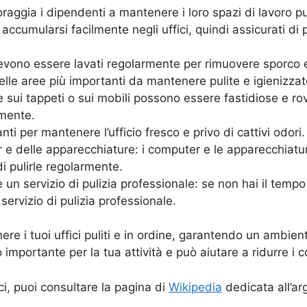
oraggia i dipendenti a mantenere i loro spazi di lavoro pul
 accumularsi facilmente negli uffici, quindi assicurati di
devono essere lavati regolarmente per rimuovere sporco e
delle aree più importanti da mantenere pulite e igienizzat
sui tappeti o sui mobili possono essere fastidiose e rovin
amente.
nti per mantenere l’ufficio fresco e privo di cattivi odori.
r e delle apparecchiature: i computer e le apparecchiat
di pulirle regolarmente.
n servizio di pulizia professionale: se non hai il tempo o 
ervizio di pulizia professionale.
e i tuoi uffici puliti e in ordine, garantendo un ambien
importante per la tua attività e può aiutare a ridurre i c
ici, puoi consultare la pagina di
Wikipedia
dedicata all’a