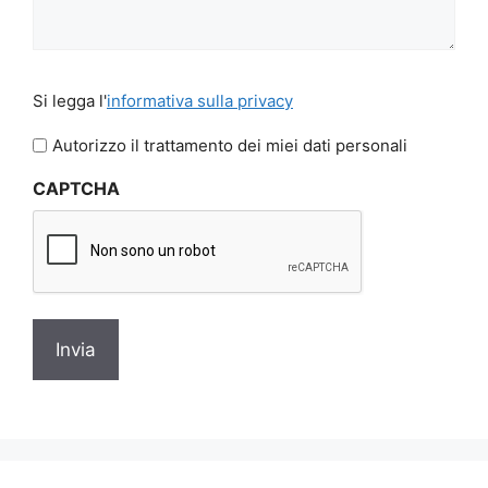
Si
Si legga l'
informativa sulla privacy
legga
l'informativa
Autorizzo il trattamento dei miei dati personali
sulla
CAPTCHA
privacy