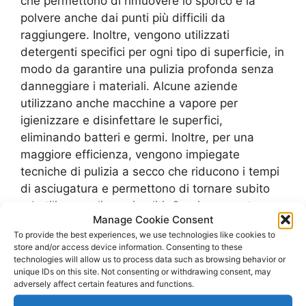
che permettono di rimuovere lo sporco e la
polvere anche dai punti più difficili da
raggiungere. Inoltre, vengono utilizzati
detergenti specifici per ogni tipo di superficie, in
modo da garantire una pulizia profonda senza
danneggiare i materiali. Alcune aziende
utilizzano anche macchine a vapore per
igienizzare e disinfettare le superfici,
eliminando batteri e germi. Inoltre, per una
maggiore efficienza, vengono impiegate
tecniche di pulizia a secco che riducono i tempi
di asciugatura e permettono di tornare subito
ad utilizzare gli spazi puliti. Grazie a queste
Manage Cookie Consent
tecnologie, le pulizie uffici possono essere
To provide the best experiences, we use technologies like cookies to
svolte in modo rapido ed efficiente, garantendo
store and/or access device information. Consenting to these
un ambiente di lavoro sano e igienico.
technologies will allow us to process data such as browsing behavior or
unique IDs on this site. Not consenting or withdrawing consent, may
adversely affect certain features and functions.
Consigli per mantenere un ufficio