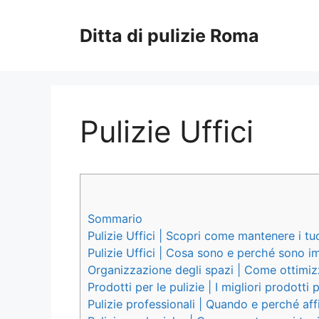
Vai
al
Ditta di pulizie Roma
contenuto
Pulizie Uffici
Sommario
Pulizie Uffici | Scopri come mantenere i tuoi
Pulizie Uffici | Cosa sono e perché sono i
Organizzazione degli spazi | Come ottimizza
Prodotti per le pulizie | I migliori prodotti 
Pulizie professionali | Quando e perché aff