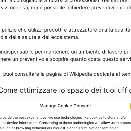
tà, è consigliabile affidarsi a professionisti del settore. 
vizi richiesti, ma è possibile richiedere preventivi e conf
 pulizie che utilizzi prodotti e attrezzature di alta qualit
ia della salute e dell’ecosistema.
zio indispensabile per mantenere un ambiente di lavoro pul
nere un preventivo e scoprire quanto costa questo servizi
fici, puoi consultare la pagina di Wikipedia dedicata al te
Come ottimizzare lo spazio dei tuoi uffi
an parte della giornata lavorativa, per questo è importante 
Manage Cookie Consent
er mantenere l’ordine negli uffici è l’organizzazione degl
provide the best experiences, we use technologies like cookies to store and/or
ess device information. Consenting to these technologies will allow us to proces
è importante valutare le attività svolte e le esigenze dei
a such as browsing behavior or unique IDs on this site. Not consenting or