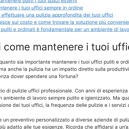
mantenere puliti i tuoi spazi esterni
enere i tuoi uffici sempre in ordine
ffettuare una pulizia approfondita dei tuoi uffici
nfluisce sul costo e come trovare la soluzione più convenie
i puliti e ordinati è fondamentale per un ambiente di lav
i come mantenere i tuoi uffic
anto sia importante mantenere i tuoi uffici puliti e ordin
 ma anche la pulizia ha un impatto diretto sulla produtti
 senza dover spendere una fortuna?
zio di pulizie uffici professionale. Con anni di esperienz
un ambiente di lavoro sempre pulito e igienizzato. Ma quan
ne dei tuoi uffici, la frequenza delle pulizie e i servizi a
re un preventivo personalizzato a diverse aziende di puliz
 più adatto alle tue esigenze. Ricorda che affidarsi a un’a