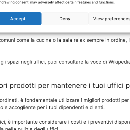
hdrawing consent, may adversely affect certain features and functions.
sita e non utilizzare la scrivania del dipendente come spa
 è utilizzare mobili multifunzione, come scrivanie con cas
Accept
Deny
View preference
ttare al massimo gli spazi disponibili.
 comuni come la cucina o la sala relax sempre in ordine,
egli spazi negli uffici, puoi consultare la voce di Wikiped
iori prodotti per mantenere i tuoi uffici pu
ordinati, è fondamentale utilizzare i migliori prodotti per 
 e accogliente per i tuoi dipendenti e clienti.
ici, è importante considerare i costi e i preventivi dispon
 nella pulizia degli uffici.