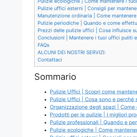
Pulizie ecologiche | Come mantenere i tuoi 
Pulizie uffici esterni | Consigli per mantener
Manutenzione ordinaria | Come mantenere i 
Pulizie periodiche | Quando e come effettua
Prezzi delle pulizie uffici | Cosa influisce
Conclusioni | Mantenere i tuoi uffici pulit
FAQs
ALCUNI DEI NOSTRI SERVIZI:
Contattaci
Sommario
Pulizie Uffici | Scopri come mantenere
Pulizie Uffici | Cosa sono e perché
Organizzazione degli spazi | Come ot
Prodotti per le pulizie | I migliori pr
Pulizie professionali | Quando e per
Pulizie ecologiche | Come mantenere 