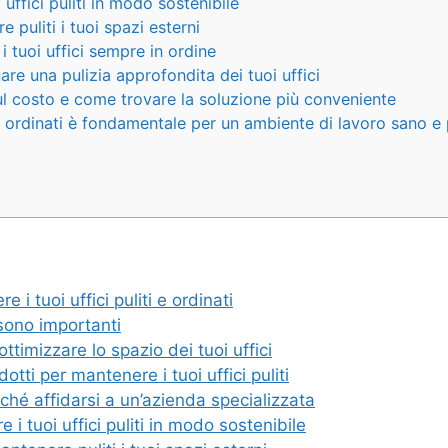
uffici puliti in modo sostenibile
e puliti i tuoi spazi esterni
tuoi uffici sempre in ordine
re una pulizia approfondita dei tuoi uffici
 sul costo e come trovare la soluzione più conveniente
i e ordinati è fondamentale per un ambiente di lavoro sano e
 i tuoi uffici puliti e ordinati
 sono importanti
timizzare lo spazio dei tuoi uffici
odotti per mantenere i tuoi uffici puliti
ché affidarsi a un’azienda specializzata
i tuoi uffici puliti in modo sostenibile