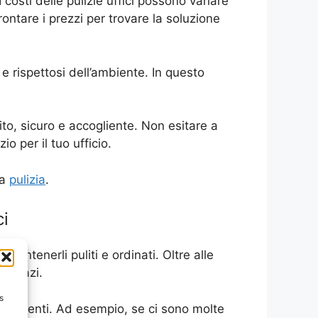
I costi delle pulizie uffici possono variare
rontare i prezzi per trovare la soluzione
à e rispettosi dell’ambiente. In questo
ito, sicuro e accogliente. Non esitare a
o per il tuo ufficio.
ma
pulizia
.
ci
mantenerli puliti e ordinati. Oltre alle
i spazi.
s
 dipendenti. Ad esempio, se ci sono molte