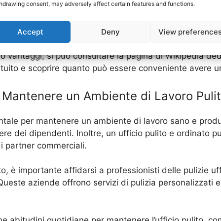
hdrawing consent, may adversely affect certain features and functions.
ulizie uffici sempre più accessibili, è diventato più conve
o e ordinato. Inoltre, con un servizio di pulizie uffici pro
ato correttamente, garantendo così un ambiente di lavoro 
Accept
Deny
View preference
i loro vantaggi, si può consultare la pagina di Wikipedia
atuito e scoprire quanto può essere conveniente avere un
e Mantenere un Ambiente di Lavoro Puli
entale per mantenere un ambiente di lavoro sano e produt
sere dei dipendenti. Inoltre, un ufficio pulito e ordinato 
e i partner commerciali.
, è importante affidarsi a professionisti delle pulizie u
Queste aziende offrono servizi di pulizia personalizzati 
e abitudini quotidiane per mantenere l’ufficio pulito, co