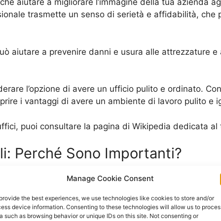
he aiutare a migliorare l’immagine della tua azienda agli
ionale trasmette un senso di serietà e affidabilità, che
uò aiutare a prevenire danni e usura alle attrezzature e a
derare l’opzione di avere un ufficio pulito e ordinato. Con
prire i vantaggi di avere un ambiente di lavoro pulito e i
r uffici, puoi consultare la pagina di Wikipedia dedicata a
ali: Perché Sono Importanti?
ntale per mantenere un ambiente di lavoro sano e produtt
Manage Cookie Consent
ienti e i visitatori, ma anche aumenta il benessere e la
provide the best experiences, we use technologies like cookies to store and/or
e infortuni sul lavoro, migliorando così la produttività com
ess device information. Consenting to these technologies will allow us to proces
a such as browsing behavior or unique IDs on this site. Not consenting or