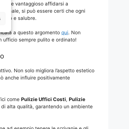
niente e vantaggioso affidarsi a
fessionale, si può essere certi che ogni
sicuro e salubre.
s
 dedicata a questo argomento
qui
. Non
 ufficio sempre pulito e ordinato!
to
tivo. Non solo migliora l’aspetto estetico
può anche influire positivamente
ffici come
Pulizie Uffici Costi
,
Pulizie
e di alta qualità, garantendo un ambiente
me ad esempio tenere le scrivanie e gli