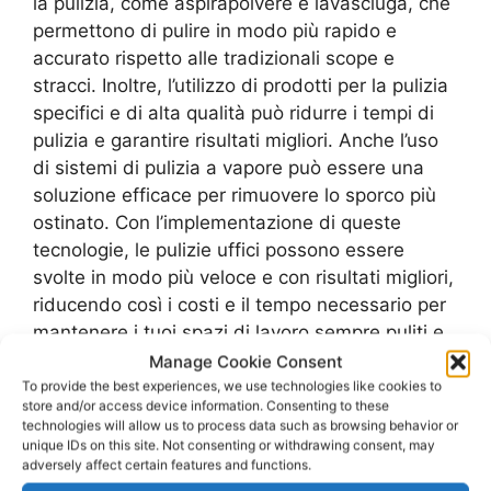
la pulizia, come aspirapolvere e lavasciuga, che
permettono di pulire in modo più rapido e
accurato rispetto alle tradizionali scope e
stracci. Inoltre, l’utilizzo di prodotti per la pulizia
specifici e di alta qualità può ridurre i tempi di
pulizia e garantire risultati migliori. Anche l’uso
di sistemi di pulizia a vapore può essere una
soluzione efficace per rimuovere lo sporco più
ostinato. Con l’implementazione di queste
tecnologie, le pulizie uffici possono essere
svolte in modo più veloce e con risultati migliori,
riducendo così i costi e il tempo necessario per
mantenere i tuoi spazi di lavoro sempre puliti e
ordinati.
Manage Cookie Consent
To provide the best experiences, we use technologies like cookies to
store and/or access device information. Consenting to these
Il ruolo del personale nelle pulizie
technologies will allow us to process data such as browsing behavior or
unique IDs on this site. Not consenting or withdrawing consent, may
uffici: come coinvolgerli e
adversely affect certain features and functions.