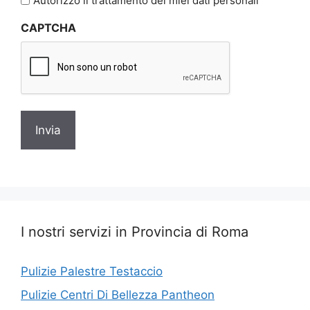
Autorizzo il trattamento dei miei dati personali
sulla
CAPTCHA
privacy
I nostri servizi in Provincia di Roma
Pulizie Palestre Testaccio
Pulizie Centri Di Bellezza Pantheon