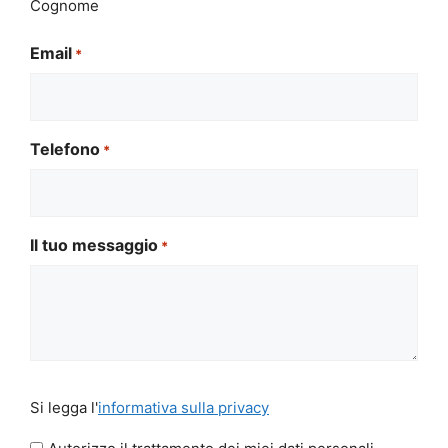
Cognome
Email
*
Telefono
*
Il tuo messaggio
*
Si
Si legga l'
informativa sulla privacy
legga
l'informativa