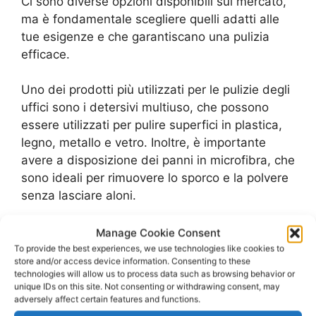
Ci sono diverse opzioni disponibili sul mercato,
ma è fondamentale scegliere quelli adatti alle
tue esigenze e che garantiscano una pulizia
efficace.
Uno dei prodotti più utilizzati per le pulizie degli
uffici sono i detersivi multiuso, che possono
essere utilizzati per pulire superfici in plastica,
legno, metallo e vetro. Inoltre, è importante
avere a disposizione dei panni in microfibra, che
sono ideali per rimuovere lo sporco e la polvere
senza lasciare aloni.
Se il tuo ufficio ha pavimenti in marmo o
Manage Cookie Consent
piastrelle, è consigliabile utilizzare un
To provide the best experiences, we use technologies like cookies to
store and/or access device information. Consenting to these
detergente specifico per questo tipo di
technologies will allow us to process data such as browsing behavior or
superfici. Invece, per la pulizia dei tappeti, è
unique IDs on this site. Not consenting or withdrawing consent, may
adversely affect certain features and functions.
consigliabile utilizzare uno shampoo specifico o