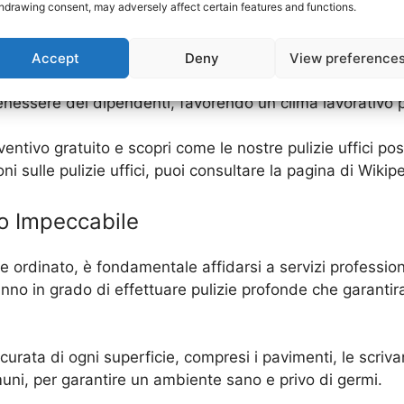
hdrawing consent, may adversely affect certain features and functions.
nere un preventivo personalizzato in base alle tue esigenz
 garantendo un ambiente di lavoro sempre pulito e igienizz
Accept
Deny
View preference
ri, puoi godere di un ambiente di lavoro più produttivo e 
 benessere dei dipendenti, favorendo un clima lavorativo 
entivo gratuito e scopri come le nostre pulizie uffici pos
oni sulle pulizie uffici, puoi consultare la pagina di Wik
io Impeccabile
 ordinato, è fondamentale affidarsi a servizi professionali
anno in grado di effettuare pulizie profonde che garant
urata di ogni superficie, compresi i pavimenti, le scrivanie
omuni, per garantire un ambiente sano e privo di germi.