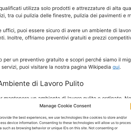
alificati utilizza solo prodotti e attrezzature di alta qual
, tra cui pulizia delle finestre, pulizia dei pavimenti e 
ie uffici, puoi essere sicuro di avere un ambiente di lavor
i. Inoltre, offriamo preventivi gratuiti e prezzi competitiv
per un preventivo gratuito e scopri perché siamo il miglior
e servizi, puoi visitare la nostra pagina Wikipedia
qui
.
 Ambiente di Lavoro Pulito
 per mantenere un ambiente di lavoro pulito e ordinato. N
da, ma anche a garantire la salute e la sicurezza dei tuo
Manage Cookie Consent
rmi e batteri, riducendo il rischio di malattie e assenze d
provide the best experiences, we use technologies like cookies to store and/or
ess device information. Consenting to these technologies will allow us to proces
i pulizie uffici, è importante considerare i costi e i pre
a such as browsing behavior or unique IDs on this site. Not consenting or