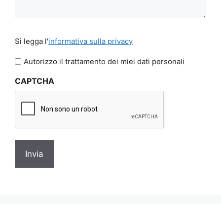
Si
Si legga l'
informativa sulla privacy
legga
l'informativa
Autorizzo il trattamento dei miei dati personali
sulla
CAPTCHA
privacy