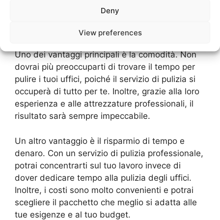
te. Con un team di esperti a tua disposizione,
Deny
potrai godere di numerosi vantaggi che solo un
servizio di pulizia professionale può offrire.
View preferences
Uno dei vantaggi principali è la comodità. Non
dovrai più preoccuparti di trovare il tempo per
pulire i tuoi uffici, poiché il servizio di pulizia si
occuperà di tutto per te. Inoltre, grazie alla loro
esperienza e alle attrezzature professionali, il
risultato sarà sempre impeccabile.
Un altro vantaggio è il risparmio di tempo e
denaro. Con un servizio di pulizia professionale,
potrai concentrarti sul tuo lavoro invece di
dover dedicare tempo alla pulizia degli uffici.
Inoltre, i costi sono molto convenienti e potrai
scegliere il pacchetto che meglio si adatta alle
tue esigenze e al tuo budget.