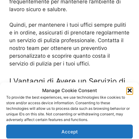
frequentemente per mantenere l’ambiente di
lavoro sicuro e salubre.
Quindi, per mantenere i tuoi uffici sempre puliti
e in ordine, assicurati di prenotare regolarmente
un servizio di pulizia professionale. Contatta il
nostro team per ottenere un preventivo
personalizzato e scoprire quanto costa il
servizio di pulizia per i tuoi uffici.
I Vantaggi di Avere un Servizio di
Manage Cookie Consent
Pulizia Professionale per i Tuoi
To provide the best experiences, we use technologies like cookies to
Uffici
store and/or access device information. Consenting to these
technologies will allow us to process data such as browsing behavior or
unique IDs on this site. Not consenting or withdrawing consent, may
Se sei alla ricerca di un modo per mantenere i
adversely affect certain features and functions.
tuoi uffici puliti e in ordine, allora un servizio di
Accept
pulizia professionale è la soluzione perfetta per