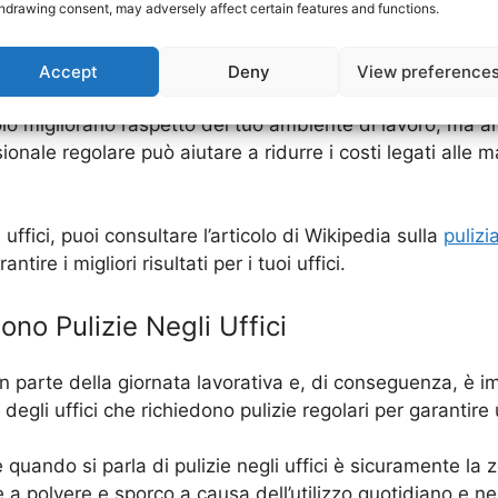
hdrawing consent, may adversely affect certain features and functions.
 ideale per le pulizie dei tuoi uffici, puoi sempre chiede
za, saranno in grado di consigliarti sulla frequenza più 
Accept
Deny
View preference
solo migliorano l’aspetto del tuo ambiente di lavoro, ma a
ionale regolare può aiutare a ridurre i costi legati alle ma
i uffici, puoi consultare l’articolo di Wikipedia sulla
pulizi
tire i migliori risultati per i tuoi uffici.
ono Pulizie Negli Uffici
gran parte della giornata lavorativa e, di conseguenza, è 
o degli uffici che richiedono pulizie regolari per garanti
uando si parla di pulizie negli uffici è sicuramente la z
a polvere e sporco a causa dell’utilizzo quotidiano e ne