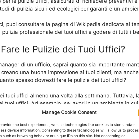
r le pulizie uffici, assicurati di richiedere preventivi e 
etodi di pulizia sicuri ed ecologici per garantire un ambie
fici, puoi consultare la pagina di Wikipedia dedicata al t
ulizia professionale dei tuoi uffici e godere di tutti i b
are le Pulizie dei Tuoi Uffici?
 manager di un ufficio, saprai quanto sia importante man
lo creano una buona impressione ai tuoi clienti, ma anche
anto spesso dovresti fare le pulizie dei tuoi uffici?
 dei tuoi uffici almeno una volta alla settimana. Tuttavia,
ei tuoi uffici. Ad esempio, se lavori in un ambiente in cui
per mantenere un ambiente sano e sicuro per i tuoi dipen
Manage Cookie Consent
provide the best experiences, we use technologies like cookies to store and/or
enti che lavorano nei tuoi uffici, potresti dover fare le
ess device information. Consenting to these technologies will allow us to proces
tante fare le pulizie dei tuoi uffici regolarmente per evita
a such as browsing behavior or unique IDs on this site. Not consenting or