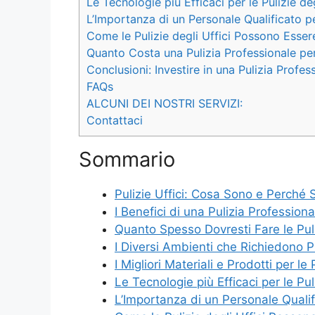
Le Tecnologie più Efficaci per le Pulizie deg
L’Importanza di un Personale Qualificato per
Come le Pulizie degli Uffici Possono Essere
Quanto Costa una Pulizia Professionale per 
Conclusioni: Investire in una Pulizia Profes
FAQs
ALCUNI DEI NOSTRI SERVIZI:
Contattaci
Sommario
Pulizie Uffici: Cosa Sono e Perché 
I Benefici di una Pulizia Professional
Quanto Spesso Dovresti Fare le Puli
I Diversi Ambienti che Richiedono Pu
I Migliori Materiali e Prodotti per le 
Le Tecnologie più Efficaci per le Puli
L’Importanza di un Personale Qualific