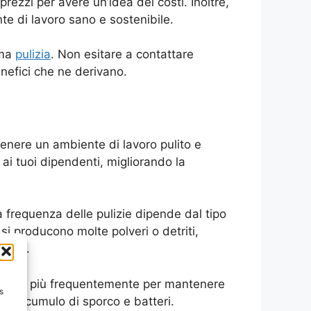
prezzi per avere un’idea dei costi. Inoltre,
nte di lavoro sano e sostenibile.
ema
pulizia
. Non esitare a contattare
enefici che ne derivano.
tenere un ambiente di lavoro pulito e
 ai tuoi dipendenti, migliorando la
 la frequenza delle pulizie dipende dal tipo
 si producono molte polveri o detriti,
denti.
 pulizie più frequentemente per mantenere
s
re l’accumulo di sporco e batteri.