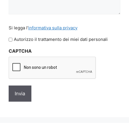
Si
Si legga l'
informativa sulla privacy
legga
l'informativa
Autorizzo il trattamento dei miei dati personali
sulla
CAPTCHA
privacy