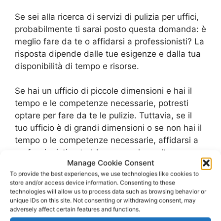
Se sei alla ricerca di servizi di pulizia per uffici,
probabilmente ti sarai posto questa domanda: è
meglio fare da te o affidarsi a professionisti? La
risposta dipende dalle tue esigenze e dalla tua
disponibilità di tempo e risorse.
Se hai un ufficio di piccole dimensioni e hai il
tempo e le competenze necessarie, potresti
optare per fare da te le pulizie. Tuttavia, se il
tuo ufficio è di grandi dimensioni o se non hai il
tempo o le competenze necessarie, affidarsi a
professionisti potrebbe essere la scelta
Manage Cookie Consent
migliore.
To provide the best experiences, we use technologies like cookies to
store and/or access device information. Consenting to these
Con i servizi di pulizia per uffici, puoi essere
technologies will allow us to process data such as browsing behavior or
unique IDs on this site. Not consenting or withdrawing consent, may
sicuro di avere un ambiente di lavoro pulito e
adversely affect certain features and functions.
igienizzato, il che può contribuire a migliorare la