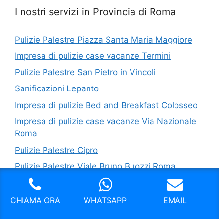
I nostri servizi in Provincia di Roma
Pulizie Palestre Piazza Santa Maria Maggiore
Impresa di pulizie case vacanze Termini
Pulizie Palestre San Pietro in Vincoli
Sanificazioni Lepanto
Impresa di pulizie Bed and Breakfast Colosseo
Impresa di pulizie case vacanze Via Nazionale
Roma
Pulizie Palestre Cipro
Pulizie Palestre Viale Bruno Buozzi Roma
Sanificazioni Basilica Di San Paolo
Pulizie Negozi Re Di Roma
CHIAMA ORA
WHATSAPP
EMAIL