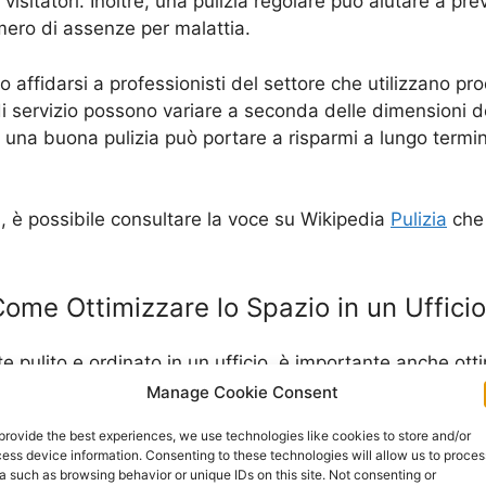
 visitatori. Inoltre, una pulizia regolare può aiutare a pre
numero di assenze per malattia.
ato affidarsi a professionisti del settore che utilizzano pr
o di servizio possono variare a seconda delle dimensioni de
 una buona pulizia può portare a risparmi a lungo termine
ici, è possibile consultare la voce su Wikipedia
Pulizia
che 
ome Ottimizzare lo Spazio in un Ufficio
 pulito e ordinato in un ufficio, è importante anche ott
che più piacevole da lavorare. Ci sono diverse strategie c
Manage Cookie Consent
provide the best experiences, we use technologies like cookies to store and/or
ess device information. Consenting to these technologies will allow us to proces
igenze e le attività svolte in ufficio. Ad esempio, se ci
a such as browsing behavior or unique IDs on this site. Not consenting or