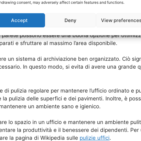
hdrawing consent, may adversely affect certain features and functions.
e più scrivanie o spazi di lavoro. Invece, se ci sono molt
r mantenere tutto in ordine.
Accept
Deny
View preference
arredi che siano funzionali e allo stesso tempo occupino
 a parete possono essere una buona opzione per ottimizzar
parati e sfruttare al massimo l’area disponibile.
nere un sistema di archiviazione ben organizzato. Ciò sign
sario. In questo modo, si evita di avere una grande quan
di pulizia regolare per mantenere l’ufficio ordinato e pul
la pulizia delle superfici e dei pavimenti. Inoltre, è possi
a mantenere un ambiente sano e igienico.
zare lo spazio in un ufficio e mantenere un ambiente pul
tare la produttività e il benessere dei dipendenti. Per
tare la pagina di Wikipedia sulle
pulizie uffici
.