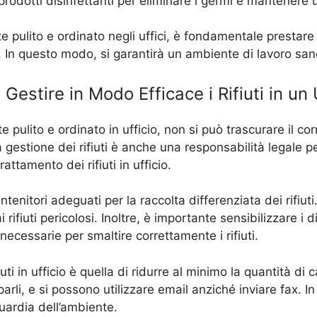
 prodotti disinfettanti per eliminare i germi e mantenere
pulito e ordinato negli uffici, è fondamentale prestare a
ri. In questo modo, si garantirà un ambiente di lavoro san
Gestire in Modo Efficace i Rifiuti in un 
ulito e ordinato in ufficio, non si può trascurare il corr
a gestione dei rifiuti è anche una responsabilità legale p
attamento dei rifiuti in ufficio.
enitori adeguati per la raccolta differenziata dei rifiut
dai rifiuti pericolosi. Inoltre, è importante sensibilizzare 
 necessarie per smaltire correttamente i rifiuti.
fiuti in ufficio è quella di ridurre al minimo la quantità d
arli, e si possono utilizzare email anziché inviare fax. I
aguardia dell’ambiente.