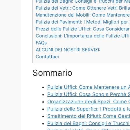
Pulizia dei Bagni: Consigli e Trucchi per Man
Pulizia dei Vetri: Come Ottenere Vetri Brill
Manutenzione dei Mobili: Come Mantenere i 
Pulizia dei Pavimenti: I Metodi Migliori per 
Prezzi delle Pulizie Uffici: Cosa Consider
Conclusioni: L’Importanza delle Pulizie Uf
FAQs
ALCUNI DEI NOSTRI SERVIZI:
Contattaci
Sommario
Pulizie Uffici: Come Mantenere un 
Pulizie Uffici: Cosa Sono e Perché 
Organizzazione degli Spazi: Come Ot
Pulizia delle Superfici: I Prodotti e 
Smaltimento dei Rifiuti: Come Gestire
Pulizia dei Bagni: Consigli e Trucchi