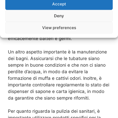
Accept
essere puliti almeno una volta al giorno, ma se
l’ufficio ha un alto flusso di persone, potrebbe
Deny
essere necessario pulirli più volte al giorno.
Inoltre, è importante utilizzare prodotti di pulizia
View preferences
specifici per i bagni, in modo da eliminare
efficacemente batteri e germi.
Un altro aspetto importante è la manutenzione
dei bagni. Assicurarsi che le tubature siano
sempre in buone condizioni e che non ci siano
perdite d’acqua, in modo da evitare la
formazione di muffa e cattivi odori. Inoltre, è
importante controllare regolarmente lo stato dei
dispenser di sapone e carta igienica, in modo
da garantire che siano sempre riforniti.
Per quanto riguarda la pulizia dei sanitari, è
importante utilizzare prodotti specifici per la