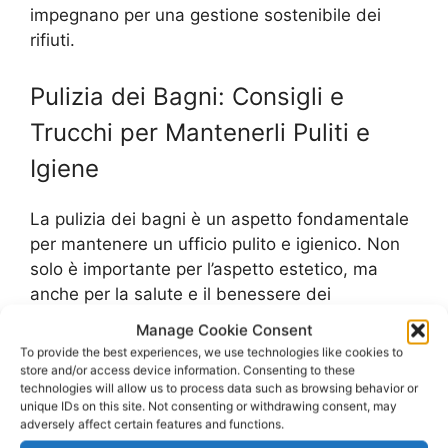
impegnano per una gestione sostenibile dei
rifiuti.
Pulizia dei Bagni: Consigli e
Trucchi per Mantenerli Puliti e
Igiene
La pulizia dei bagni è un aspetto fondamentale
per mantenere un ufficio pulito e igienico. Non
solo è importante per l’aspetto estetico, ma
anche per la salute e il benessere dei
dipendenti. Ecco alcuni consigli e trucchi per
Manage Cookie Consent
mantenere i bagni dell’ufficio sempre puliti e
To provide the best experiences, we use technologies like cookies to
igienizzati.
store and/or access device information. Consenting to these
technologies will allow us to process data such as browsing behavior or
unique IDs on this site. Not consenting or withdrawing consent, may
Per prima cosa, è importante avere una pulizia
adversely affect certain features and functions.
regolare dei bagni. Ciò significa che devono