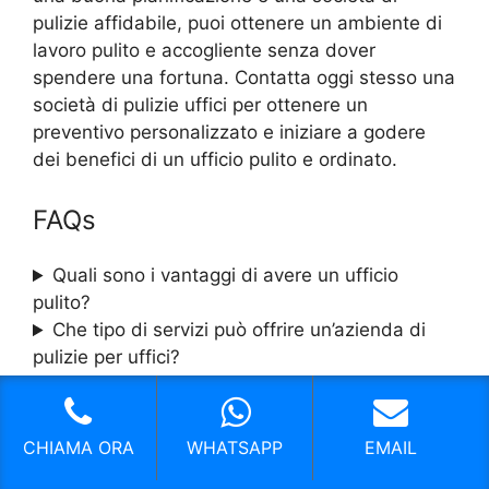
pulizie affidabile, puoi ottenere un ambiente di
lavoro pulito e accogliente senza dover
spendere una fortuna. Contatta oggi stesso una
società di pulizie uffici per ottenere un
preventivo personalizzato e iniziare a godere
dei benefici di un ufficio pulito e ordinato.
FAQs
Quali sono i vantaggi di avere un ufficio
pulito?
Che tipo di servizi può offrire un’azienda di
pulizie per uffici?
Come posso mantenere il mio ufficio pulito e
ordinato tra le visite dell’azienda di pulizie?
Quanto spesso devo far pulire il mio ufficio?
CHIAMA ORA
WHATSAPP
EMAIL
Posso scegliere il giorno e l’orario per la