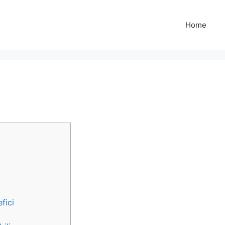
Home
o
fici