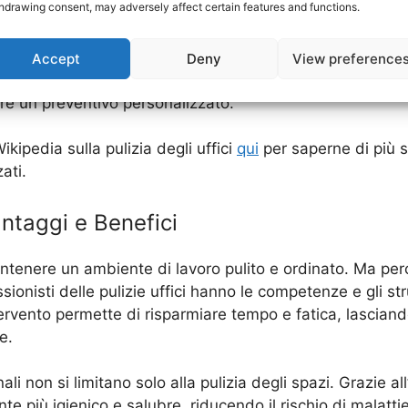
hdrawing consent, may adversely affect certain features and functions.
garantire un ambiente di lavoro pulito e igienico per i tuoi
Accept
Deny
View preference
duttività e il benessere dei tuoi dipendenti. Non esitare 
edere un preventivo personalizzato.
ikipedia sulla pulizia degli uffici
qui
per saperne di più su
ati.
antaggi e Benefici
ntenere un ambiente di lavoro pulito e ordinato. Ma perc
essionisti delle pulizie uffici hanno le competenze e gli s
intervento permette di risparmiare tempo e fatica, lascian
e.
ali non si limitano solo alla pulizia degli spazi. Grazie all
e più igienico e salubre, riducendo il rischio di malattie 