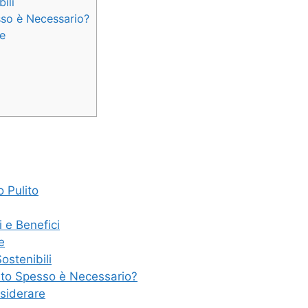
ili
sso è Necessario?
re
o Pulito
i e Benefici
e
ostenibili
anto Spesso è Necessario?
nsiderare