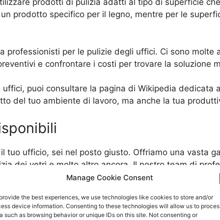
ilizzare prodotti di pulizia adatti al tipo di superficie c
e un prodotto specifico per il legno, mentre per le superfic
 professionisti per le pulizie degli uffici. Ci sono molte 
 preventivi e confrontare i costi per trovare la soluzione 
gli uffici, puoi consultare la pagina di Wikipedia dedicata
petto del tuo ambiente di lavoro, ma anche la tua produtti
isponibili
il tuo ufficio, sei nel posto giusto. Offriamo una vasta gam
izia dei vetri e molto altro ancora. Il nostro team di profe
antisce una pulizia completa ed efficiente del tuo ufficio
Manage Cookie Consent
provide the best experiences, we use technologies like cookies to store and/or
el settore, siamo in grado di offrire servizi di pulizie uf
ess device information. Consenting to these technologies will allow us to proces
 servizi su misura per soddisfare le tue esigenze specifich
a such as browsing behavior or unique IDs on this site. Not consenting or