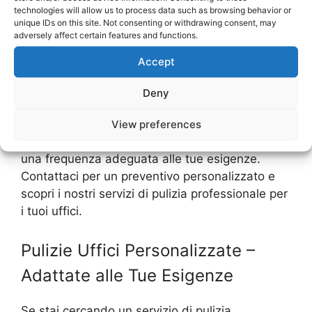
necessaria. Ad esempio, se i tuoi uffici sono
technologies will allow us to process data such as browsing behavior or
esposti a polvere o sporco in modo particolare,
unique IDs on this site. Not consenting or withdrawing consent, may
adversely affect certain features and functions.
potrebbe essere necessario effettuare delle
pulizie straordinarie ogni tanto per mantenere
Accept
l’ambiente sempre pulito e igienizzato.
Deny
In ogni caso, è sempre consigliabile affidarsi a
professionisti del settore per le pulizie uffici, in
View preferences
modo da garantire un servizio di alta qualità e
una frequenza adeguata alle tue esigenze.
Contattaci per un preventivo personalizzato e
scopri i nostri servizi di pulizia professionale per
i tuoi uffici.
Pulizie Uffici Personalizzate –
Adattate alle Tue Esigenze
Se stai cercando un servizio di pulizia