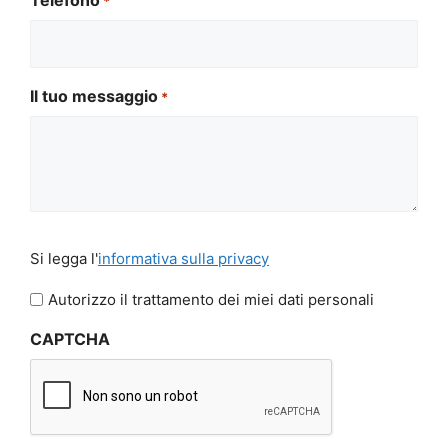
Telefono
*
Il tuo messaggio
*
Si
Si legga l'
informativa sulla privacy
legga
l'informativa
Autorizzo il trattamento dei miei dati personali
sulla
CAPTCHA
privacy