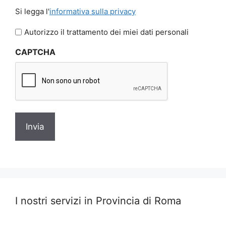
Si
Si legga l'
informativa sulla privacy
legga
l'informativa
Autorizzo il trattamento dei miei dati personali
sulla
CAPTCHA
privacy
I nostri servizi in Provincia di Roma