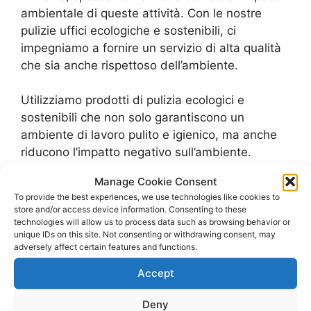
ambientale di queste attività. Con le nostre
pulizie uffici ecologiche e sostenibili, ci
impegniamo a fornire un servizio di alta qualità
che sia anche rispettoso dell’ambiente.
Utilizziamo prodotti di pulizia ecologici e
sostenibili che non solo garantiscono un
ambiente di lavoro pulito e igienico, ma anche
riducono l’impatto negativo sull’ambiente.
Inoltre, il nostro personale è formato per
Manage Cookie Consent
utilizzare tecniche di pulizia che minimizzano lo
To provide the best experiences, we use technologies like cookies to
spreco di acqua e di energia elettrica.
store and/or access device information. Consenting to these
technologies will allow us to process data such as browsing behavior or
unique IDs on this site. Not consenting or withdrawing consent, may
Con le nostre pulizie uffici ecologiche, non solo
adversely affect certain features and functions.
aiuteremo a mantenere il vostro ambiente di
Accept
lavoro pulito e salubre, ma anche a fare la
differenza per l’ambiente. Contattateci per un
Deny
preventivo personalizzato e scoprite come