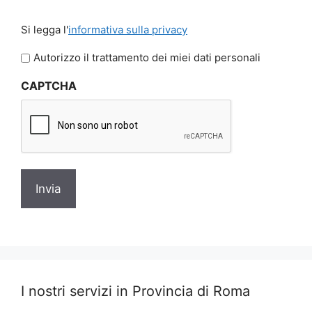
Si
Si legga l'
informativa sulla privacy
legga
l'informativa
Autorizzo il trattamento dei miei dati personali
sulla
CAPTCHA
privacy
I nostri servizi in Provincia di Roma