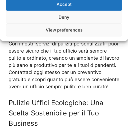
approfondita e accurata dei tuoi uffici. Inoltre,
Accept
offriamo una vasta gamma di servizi, tra cui la
pulizia dei pavimenti, la pulizia dei bagni e la
Deny
pulizia delle superfici, per soddisfare tutte le
tue esigenze di pulizia.
View preferences
Con i nostri servizi di pulizia personalizzati, puoi
essere sicuro che il tuo ufficio sarà sempre
pulito e ordinato, creando un ambiente di lavoro
più sano e produttivo per te e i tuoi dipendenti.
Contattaci oggi stesso per un preventivo
gratuito e scopri quanto può essere conveniente
avere un ufficio sempre pulito e ben curato!
Pulizie Uffici Ecologiche: Una
Scelta Sostenibile per il Tuo
Business