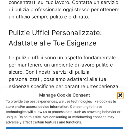
concentrarti sul tuo lavoro. Contatta un servizio
di pulizia professionale oggi stesso per ottenere
un ufficio sempre pulito e ordinato.
Pulizie Uffici Personalizzate:
Adattate alle Tue Esigenze
Le pulizie uffici sono un aspetto fondamentale
per mantenere un ambiente di lavoro pulito e
sicuro. Con i nostri servizi di pulizia
personalizzati, possiamo adattarci alle tue
esigenze specifiche per garantire un’esperienza
di pulizia efficace ed efficiente.
Manage Cookie Consent
To provide the best experiences, we use technologies like cookies to
store and/or access device information. Consenting to these
Il nostro team di professionisti altamente
technologies will allow us to process data such as browsing behavior or
qualificati utilizzerà prodotti e attrezzature di
unique IDs on this site. Not consenting or withdrawing consent, may
alta qualità per garantire una pulizia
adversely affect certain features and functions.