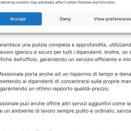
li: Perché affidarsi a un servizio 
hdrawing consent, may adversely affect certain features and functions.
ondamentale per mantenere un ambiente di lavoro sano e p
Accept
Deny
View preference
e questo compito in modo adeguato. Ecco perché è impor
 garantisce una pulizia completa e approfondita, utilizzand
oro igienico e sicuro per tutti i dipendenti. Inoltre, un
iche dell’ufficio, garantendo un servizio efficiente e mir
i professionale porta anche ad un risparmio di tempo e de
rmettendo ai dipendenti di concentrarsi sulle proprie mans
i, garantendo un ottimo rapporto qualità-prezzo.
ssionale può anche offrire altri servizi aggiuntivi come la 
e un ambiente di lavoro sempre pulito e ordinato, senza 