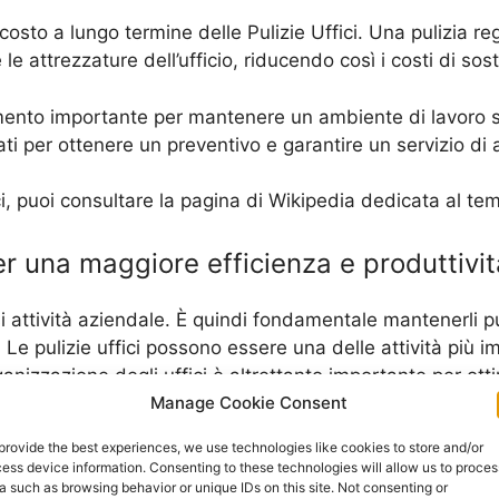
costo a lungo termine delle Pulizie Uffici. Una pulizia r
e attrezzature dell’ufficio, riducendo così i costi di sos
estimento importante per mantenere un ambiente di lavoro
ati per ottenere un preventivo e garantire un servizio di al
fici, puoi consultare la pagina di Wikipedia dedicata al t
er una maggiore efficienza e produttivit
asi attività aziendale. È quindi fondamentale mantenerli pu
. Le pulizie uffici possono essere una delle attività più
anizzazione degli uffici è altrettanto importante per otti
Manage Cookie Consent
provide the best experiences, we use technologies like cookies to store and/or
portante seguire alcune semplici linee guida. In primo lu
ess device information. Consenting to these technologies will allow us to proces
e documenti e materiali di lavoro. Inoltre, è importante 
a such as browsing behavior or unique IDs on this site. Not consenting or