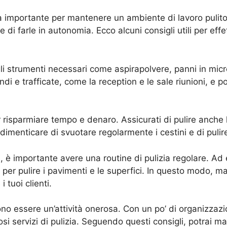
ività importante per mantenere un ambiente di lavoro pulit
re di farle in autonomia. Ecco alcuni consigli utili per effe
 gli strumenti necessari come aspirapolvere, panni in micro
ndi e trafficate, come la reception e le sale riunioni, e p
er risparmiare tempo e denaro. Assicurati di pulire anche 
n dimenticare di svuotare regolarmente i cestini e di pulir
ti, è importante avere una routine di pulizia regolare. A
ro per pulire i pavimenti e le superfici. In questo modo,
 tuoi clienti.
vono essere un’attività onerosa. Con un po’ di organizzazi
i servizi di pulizia. Seguendo questi consigli, potrai mant