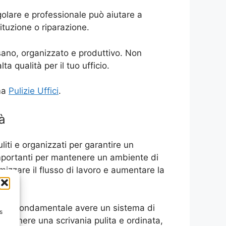
egolare e professionale può aiutare a
tituzione o riparazione.
 sano, organizzato e produttivo. Non
ta qualità per il tuo ufficio.
ema
Pulizie Uffici
.
à
liti e organizzati per garantire un
 importanti per mantenere un ambiente di
mizzare il flusso di lavoro e aumentare la
ogo, è fondamentale avere un sistema di
s
mantenere una scrivania pulita e ordinata,