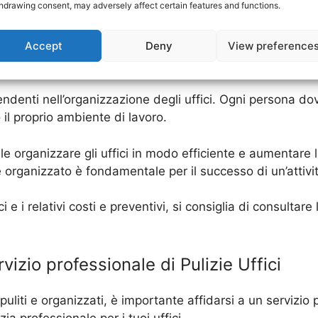
hdrawing consent, may adversely affect certain features and functions.
 cui si ha bisogno.
Accept
Deny
View preference
gli uffici è l’utilizzo di etichette e cartellini per identi
evitare di perdere tempo alla ricerca di qualcosa.
ipendenti nell’organizzazione degli uffici. Ogni persona 
 il proprio ambiente di lavoro.
le organizzare gli uffici in modo efficiente e aumentare 
 organizzato è fondamentale per il successo di un’attivi
ci e i relativi costi e preventivi, si consiglia di consulta
rvizio professionale di Pulizie Uffici
puliti e organizzati, è importante affidarsi a un servizio p
zia professionale per i tuoi uffici.