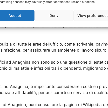
hdrawing consent, may adversely affect certain features and functions.
 Cosa sono e perché sono importa
Accept
Deny
View preference
vizio fondamentale per mantenere un ambiente di lavoro p
 pulizia di uffici, che utilizzano prodotti e attrezzature 
ulizia di tutte le aree dell’ufficio, come scrivanie, pavi
disinfezione, per assicurare un ambiente di lavoro sicuro 
uffici ad Anagnina non sono solo una questione di esteti
ischio di malattie e infezioni tra i dipendenti, migliorando
ici ad Anagnina, è importante considerare i costi e i preve
ienza e affidabilità, per assicurarti un servizio di qualità
fici ad Anagnina, puoi consultare la pagina di Wikipedia 