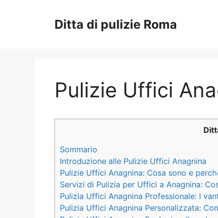
Vai
al
Ditta di pulizie Roma
contenuto
Pulizie Uffici An
Dit
Sommario
Introduzione alle Pulizie Uffici Anagnina
Pulizie Uffici Anagnina: Cosa sono e perc
Servizi di Pulizia per Uffici a Anagnina: C
Pulizia Uffici Anagnina Professionale: I van
Pulizia Uffici Anagnina Personalizzata: Co