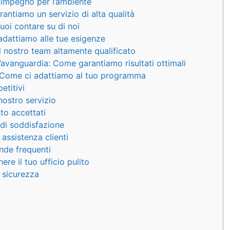
o impegno per l’ambiente
rantiamo un servizio di alta qualità
uoi contare su di noi
 adattiamo alle tue esigenze
Il nostro team altamente qualificato
l’avanguardia: Come garantiamo risultati ottimali
li: Come ci adattiamo al tuo programma
etitivi
nostro servizio
to accettati
 di soddisfazione
 assistenza clienti
ande frequenti
ere il tuo ufficio pulito
i sicurezza