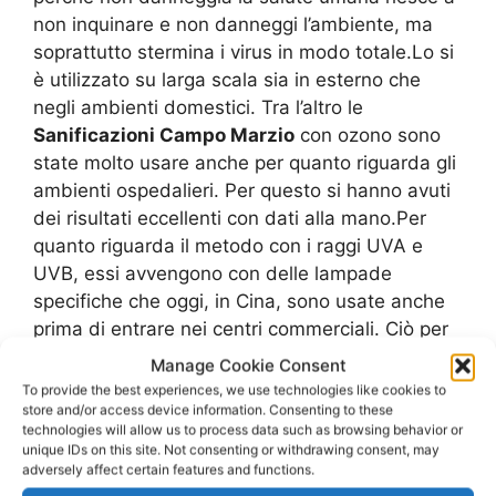
non inquinare e non danneggi l’ambiente, ma
soprattutto stermina i virus in modo totale.Lo si
è utilizzato su larga scala sia in esterno che
negli ambienti domestici. Tra l’altro le
Sanificazioni Campo Marzio
con ozono sono
state molto usare anche per quanto riguarda gli
ambienti ospedalieri. Per questo si hanno avuti
dei risultati eccellenti con dati alla mano.Per
quanto riguarda il metodo con i raggi UVA e
UVB, essi avvengono con delle lampade
specifiche che oggi, in Cina, sono usate anche
prima di entrare nei centri commerciali. Ciò per
avere la sicurezza che gli utenti che entrano e
Manage Cookie Consent
che sono proprio all’interno di luoghi chiusi, non
To provide the best experiences, we use technologies like cookies to
trasportino il virus addosso.Purtroppo è un
store and/or access device information. Consenting to these
technologies will allow us to process data such as browsing behavior or
elemento che viene usato con piccole lampade
unique IDs on this site. Not consenting or withdrawing consent, may
e non è poi tanto usato perché mancano anche
adversely affect certain features and functions.
le attrezzature. Tra l’altro è anche piuttosto