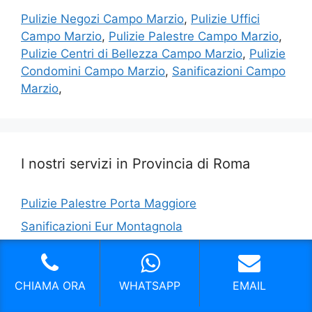
Pulizie Negozi Campo Marzio
,
Pulizie Uffici
Campo Marzio
,
Pulizie Palestre Campo Marzio
,
Pulizie Centri di Bellezza Campo Marzio
,
Pulizie
Condomini Campo Marzio
,
Sanificazioni Campo
Marzio
,
I nostri servizi in Provincia di Roma
Pulizie Palestre Porta Maggiore
Sanificazioni Eur Montagnola
Impresa di Pulizie Affitta Camere Re Di Roma
Impresa di pulizie case vacanze San Giovanni
CHIAMA ORA
WHATSAPP
EMAIL
Roma