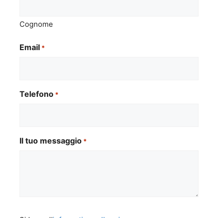
Cognome
Email
*
Telefono
*
Il tuo messaggio
*
Si