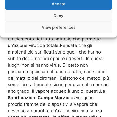
Accept
difficile da ricaricare, ciò non toglie che ci sono
delle aziende e ditte di pulizie che operano
Deny
proprio con questo metodo.Una delle
Sanificazioni Campo Marzio
utili è quello che
View preferences
riguarda il calore. Il calore è, al pari dell’ozono,
un elemento del tutto naturale che permette
un’azione virucida totale.Pensate che gli
ambienti più sanificati sono quelli che hanno
subito degli incendi oppure i deserti. In questi
luoghi non si hanno virus. Di certo non
possiamo appiccare il fuoco a tutto, non siamo
dei matti o dei piromani. Esistono dei metodi più
semplici e altamente sicuri per usare il calore ad
alto grado. Il vapore acqueo è uno di questi.Le
Sanificazioni Campo Marzio
avvengono
proprio tramite dei dispositivi a vapore che
riescono a garantire un’azione virucida senza