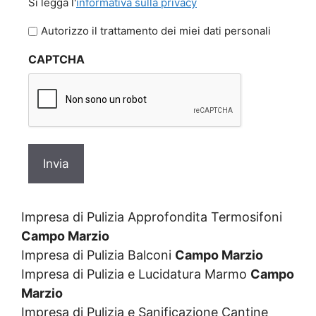
Si legga l'
informativa sulla privacy
legga
l'informativa
Autorizzo il trattamento dei miei dati personali
sulla
CAPTCHA
privacy
Impresa di Pulizia Approfondita Termosifoni
Campo Marzio
Impresa di Pulizia Balconi
Campo Marzio
Impresa di Pulizia e Lucidatura Marmo
Campo
Marzio
Impresa di Pulizia e Sanificazione Cantine