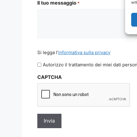
Il tuo messaggio
wit
*
Si
Si legga l'
informativa sulla privacy
legga
l'informativa
Autorizzo il trattamento dei miei dati person
sulla
CAPTCHA
privacy