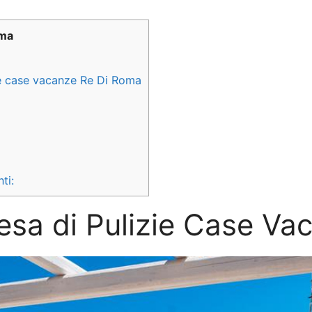
oma
zie case vacanze Re Di Roma
ti:
esa di Pulizie Case Va