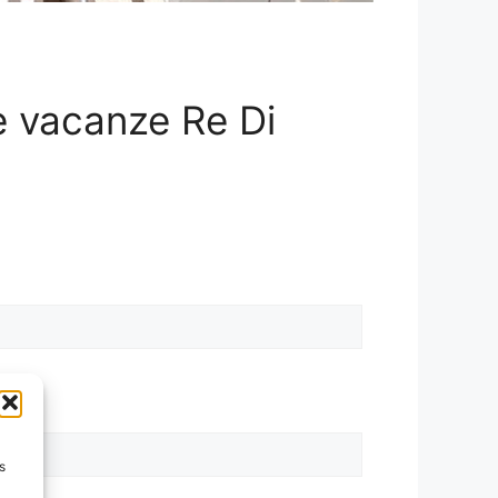
se vacanze Re Di
s