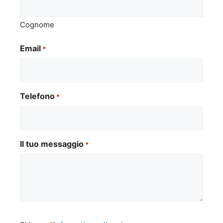
Cognome
Email
*
Telefono
*
Il tuo messaggio
*
Si