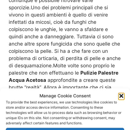
comunque è possibile ritrovare varie
sporcizie.Uno dei problemi principali che si
vivono in questi ambienti è quello di venire
infettati da micosi, cioè da funghi che
colpiscono le unghie, le vanno a sfaldare e
quindi anche a danneggiare. Tuttavia ci sono
anche altre spore fungicida che sono quelle che
colpiscono la pelle. Si ha a che fare con un
problema di orticaria, di perdita di pelle e anche
di desquamazione.Molte volte sono proprio le
palestre che non effettuano le
Pulizie Palestre
Acqua Acetosa
approfondite a creare queste
brutte “realtà”. Allora è importante che ci sia
un’attenzione da parte di coloro che si
Manage Cookie Consent
occupano delle
Pulizie Palestre Acqua
To provide the best experiences, we use technologies like cookies to
store and/or access device information. Consenting to these
Acetosa
. Per limitare anche queste carenze
technologies will allow us to process data such as browsing behavior or
molti utenti utilizzano le famose pattine,
unique IDs on this site. Not consenting or withdrawing consent, may
ciabatte o pantofole da doccia, ma che
adversely affect certain features and functions.