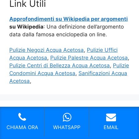
Link Utili
Approfondimenti su Wikipedia per argomenti
su Wikipedia
: Una definizione dell’argomento
data dalla famosa enciclopedia on line.
Pulizie Negozi Acqua Acetosa
,
Pulizie Uffici
Acqua Acetosa
,
Pulizie Palestre Acqua Acetosa
,
Pulizie Centri di Bellezza Acqua Acetosa
,
Pulizie
Condomini Acqua Acetosa
,
Sanificazioni Acqua
Acetosa
,
I nostri servizi in Provincia di Roma
CHIAMA ORA
WHATSAPP
EMAIL
Impresa di pulizie Bed and Breakfast Viale