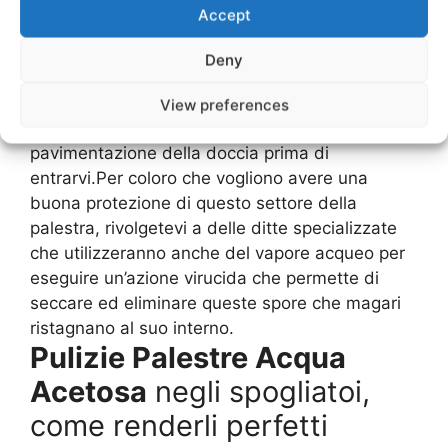
comunque vanno a limitare, ma non ad
Accept
annullare del tutto il problema.Un consiglio è
quello di valutare sempre le
Pulizie Palestre
Deny
Acqua Acetosa
effettuate, la pulizia che è
presente nelle docce e nei piatti doccia, ma
View preferences
anche a bagnare molto attentamente la
pavimentazione della doccia prima di
entrarvi.Per coloro che vogliono avere una
buona protezione di questo settore della
palestra, rivolgetevi a delle ditte specializzate
che utilizzeranno anche del vapore acqueo per
eseguire un’azione virucida che permette di
seccare ed eliminare queste spore che magari
ristagnano al suo interno.
Pulizie Palestre Acqua
Acetosa
negli spogliatoi,
come renderli perfetti