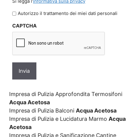
Si legga l'
informativa sulla privacy
legga
l'informativa
Autorizzo il trattamento dei miei dati personali
sulla
CAPTCHA
privacy
Impresa di Pulizia Approfondita Termosifoni
Acqua Acetosa
Impresa di Pulizia Balconi
Acqua Acetosa
Impresa di Pulizia e Lucidatura Marmo
Acqua
Acetosa
Impresa di Pulizia e Sanificazione Cantine