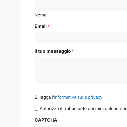
Nome
Email
*
Il tuo messaggio
*
Si
Si legga l'
informativa sulla privacy
legga
l'informativa
Autorizzo il trattamento dei miei dati person
sulla
CAPTCHA
privacy