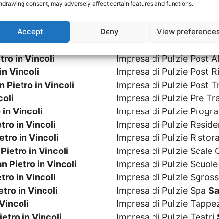
hdrawing consent, may adversely affect certain features and functions.
in Vincoli
Impresa di Pulizie Parch
 Vincoli
Impresa di Pulizie Parchi
Accept
Deny
View preference
ietro in Vincoli
Impresa di Pulizie Persi
 in Vincoli
Impresa di Pulizie Piscin
tro in Vincoli
Impresa di Pulizie Post 
in Vincoli
Impresa di Pulizie Post R
n Pietro in Vincoli
Impresa di Pulizie Post 
coli
Impresa di Pulizie Pre T
 in Vincoli
Impresa di Pulizie Prog
tro in Vincoli
Impresa di Pulizie Resid
etro in Vincoli
Impresa di Pulizie Ristor
Pietro in Vincoli
Impresa di Pulizie Scal
n Pietro in Vincoli
Impresa di Pulizie Scuol
tro in Vincoli
Impresa di Pulizie Sgros
etro in Vincoli
Impresa di Pulizie Spa
Sa
 Vincoli
Impresa di Pulizie Tappe
ietro in Vincoli
Impresa di Pulizie Teatri