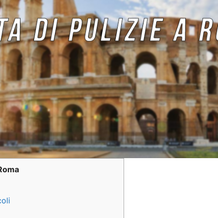
e Roma
oli