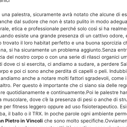
anici
i una palestra, sicuramente avrà notato che alcune di e
 anche dal sudore che non è stato pulito in modo adegu
le, etica e professionale perché solo così si ha realme
uando esiste una grande presenza di un cattivo odore, 
 trovato il loro habitat perfetto e una buona sporcizia c
na, si ha sicuramente un problema aggiunto.Senza entrare
ia del nostro corpo o con una serie di rilasci organici 
i dove ci si esercita, ci andiamo a sudare, a perdere Sa
rpo e poi ci sono anche perdita di capelli o peli. Indu
 andiamo anche a notare molti fattori sgradevoli, come i
 altro. Per questo è importante che ci siano sia delle re
re quotidianamente e continuamente.Poi le palestre han
muscolare, dove c’è la presenza di pesi o anche di strut
 per fitness leggero oppure ad uso fisioterapeutico. Esi
a, il ballo o il TRX. In poche parole ogni ambiente permet
n Pietro in Vincoli
che sono molto specifiche.Ovviamen