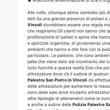
Attenzione all’eliminazione di scarti org
Alle volte, chiunque abbia cambiato più d
dati da una grande presenza di polveri e
Vincoli
dovrebbero essere una regola mora
che respiriamo.Gli utenti non sanno che q
proliferazione di batteri o spore che hanno
e sporcizie organiche, di provenienza uma
ambienti che hanno a che fare con la puliz
particolare. Le palestre, che sono ambient
pelle che viene dato dal movimento del co
tutto fuorché a questa realtà.Solo che poi
attrezzature dove c’è il sudore di qualcun
Palestre San Pietro in Vincoli
da effettua
delle attrezzature per aumentare la massa 
sono delle sale dove troviamo attrezzature
altre tipologie di allenamenti come la zumb
e anche a subire delle
Pulizie Palestre Sa