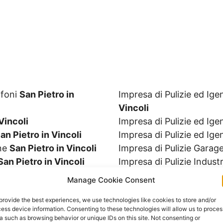
ifoni
San Pietro in
Impresa di Pulizie ed I
Vincoli
Vincoli
Impresa di Pulizie ed Ig
an Pietro in Vincoli
Impresa di Pulizie ed Ige
ine
San Pietro in Vincoli
Impresa di Pulizie Garag
San Pietro in Vincoli
Impresa di Pulizie Industr
io
San Pietro in Vincoli
Impresa di Pulizie Magaz
Manage Cookie Consent
Alimentari
San Pietro in
Impresa di Pulizie Occas
provide the best experiences, we use technologies like cookies to store and/or
Impresa di Pulizie Osped
ess device information. Consenting to these technologies will allow us to proces
n Vincoli
Impresa di Pulizie Palest
a such as browsing behavior or unique IDs on this site. Not consenting or