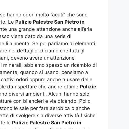
sse hanno odori molto “acuti” che sono
ato. Le
Pulizie Palestre San Pietro in
nte una grande attenzione anche all’aria
esso viene dato da una serie di
he li alimenta. Se poi parliamo di elementi
 nel dettaglio, diciamo che tutti gli
umani, devono avere un’attenzione
li minerali, abbiamo spesso un ricambio di
bbiamente, quando si usano, pensiamo a
 cattivi odori oppure anche a usare delle
gole da rispettare che anche ottime
Pulizie
no diversi ambienti. Alcuni hanno solo
ture con bilancieri e via dicendo. Poi ci
stono le sale per fare aerobica o anche
te di svolgere sia diverse attività fisiche
te le
Pulizie Palestre San Pietro in