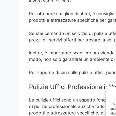
lavoro sano e sicuro.
Per ottenere i migliori risultati, è consiglia
prodotti e attrezzature specifiche per gara
Se stai cercando un servizio di pulizie uffi
prezzi e i servizi offerti per trovare la so
Inoltre, è importante scegliere un’azienda 
modo, non solo garantirai un ambiente di l
Per saperne di più sulle pulizie uffici, pu
Pulizie Uffici Professionali: V
Le pulizie uffici sono un aspetto fondame
To 
di pulizie professionale anziché farlo da sol
acc
prodotti e attrezzature specifiche, e la pos
dat