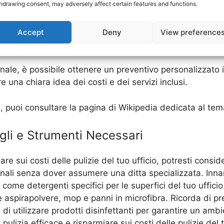
hdrawing consent, may adversely affect certain features and functions.
e uffici professionali? Oltre alla pulizia generale degli am
, e lo smaltimento dei rifiuti, è possibile richiedere servi
Accept
Deny
View preference
delle piante.
onale, è possibile ottenere un preventivo personalizzato 
re una chiara idea dei costi e dei servizi inclusi.
fici, puoi consultare la pagina di Wikipedia dedicata al te
igli e Strumenti Necessari
re sui costi delle pulizie del tuo ufficio, potresti conside
ionali senza dover assumere una ditta specializzata. Inna
a, come detergenti specifici per le superfici del tuo uffic
 aspirapolvere, mop e panni in microfibra. Ricorda di pr
 di utilizzare prodotti disinfettanti per garantire un amb
pulizia efficace e risparmiare sui costi delle pulizie del t