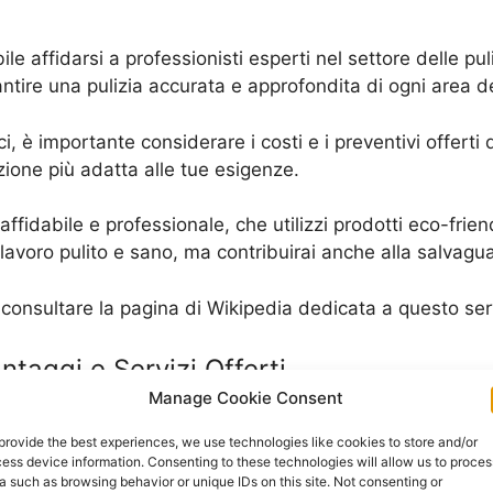
bile affidarsi a professionisti esperti nel settore delle pul
ntire una pulizia accurata e approfondita di ogni area del
ci, è importante considerare i costi e i preventivi offerti
luzione più adatta alle tue esigenze.
affidabile e professionale, che utilizzi prodotti eco-frien
avoro pulito e sano, ma contribuirai anche alla salvagua
oi consultare la pagina di Wikipedia dedicata a questo se
antaggi e Servizi Offerti
Manage Cookie Consent
ntale per mantenere un ambiente di lavoro pulito e accog
provide the best experiences, we use technologies like cookies to store and/or
i? I vantaggi sono molteplici: risparmio di tempo e fatica, 
ess device information. Consenting to these technologies will allow us to proces
sibilità di personalizzare il servizio in base alle esigenze
a such as browsing behavior or unique IDs on this site. Not consenting or