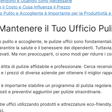
mprendono e Quando Sono Necessarie
e il Costo e Cosa Influenza il Prezzo
io Pulito e Accogliente è Importante per la Produttività 
 Mantenere il Tuo Ufficio Pu
ro pulito e accogliente, le pulizie uffici sono fondamenta
ntire la salute e il benessere dei dipendenti. Tuttavia,
evati. Ma non preoccuparti, ci sono modi per ridurre i cos
itta di pulizie affidabile e professionale. Cerca recensio
i e i prezzi di diverse aziende per ottenere il miglior rap
a, è importante stabilire un programma di pulizia regolare
ti e preventivi aggiuntivi per pulizie straordinarie.
lizie uffici utilizzando prodotti e attrezzature eco-friendl
ci.