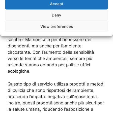
Accept
sono importanti per l’ambiente e
la tua salute
Deny
View preferences
Le pulizie uffici sono fondamentali per
mantenere un ambiente di lavoro pulito e
salubre. Ma non solo per il benessere dei
dipendenti, ma anche per l’ambiente
circostante. Con l’aumento della sensibilità
verso le tematiche ambientali, sempre più
aziende stanno optando per pulizie uffici
ecologiche.
Questo tipo di servizio utilizza prodotti e metodi
di pulizia che sono rispettosi dell’ambiente,
riducendo l’impatto negativo sull’ecosistema.
Inoltre, questi prodotti sono anche più sicuri per
la salute umana, riducendo l’esposizione a