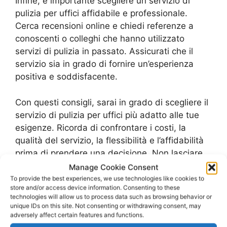
Infine, è importante scegliere un servizio di
pulizia per uffici affidabile e professionale.
Cerca recensioni online e chiedi referenze a
conoscenti o colleghi che hanno utilizzato
servizi di pulizia in passato. Assicurati che il
servizio sia in grado di fornire un’esperienza
positiva e soddisfacente.
Con questi consigli, sarai in grado di scegliere il
servizio di pulizia per uffici più adatto alle tue
esigenze. Ricorda di confrontare i costi, la
qualità del servizio, la flessibilità e l’affidabilità
prima di prendere una decisione. Non lasciare
che la pulizia dei tuoi uffici diventi un problema,
Manage Cookie Consent
affidati a un servizio professionale e goditi un
To provide the best experiences, we use technologies like cookies to
store and/or access device information. Consenting to these
ambiente di lavoro pulito e ordinato.
technologies will allow us to process data such as browsing behavior or
unique IDs on this site. Not consenting or withdrawing consent, may
adversely affect certain features and functions.
Pulizie uffici ecologiche – Perché