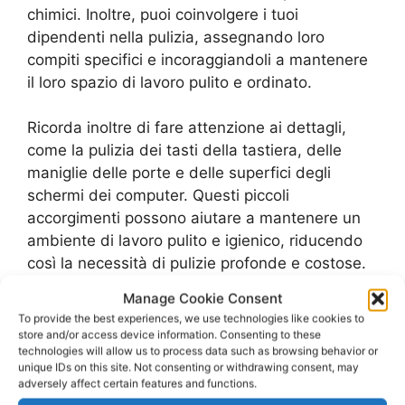
chimici. Inoltre, puoi coinvolgere i tuoi
dipendenti nella pulizia, assegnando loro
compiti specifici e incoraggiandoli a mantenere
il loro spazio di lavoro pulito e ordinato.
Ricorda inoltre di fare attenzione ai dettagli,
come la pulizia dei tasti della tastiera, delle
maniglie delle porte e delle superfici degli
schermi dei computer. Questi piccoli
accorgimenti possono aiutare a mantenere un
ambiente di lavoro pulito e igienico, riducendo
così la necessità di pulizie profonde e costose.
Manage Cookie Consent
Con questi semplici consigli e trucchi, puoi
To provide the best experiences, we use technologies like cookies to
risparmiare sui costi delle pulizie uffici e
store and/or access device information. Consenting to these
technologies will allow us to process data such as browsing behavior or
mantenere un ambiente di lavoro pulito e sano
unique IDs on this site. Not consenting or withdrawing consent, may
per te e i tuoi dipendenti. Ricorda sempre di
adversely affect certain features and functions.
pianificare e organizzare le tue pulizie in modo