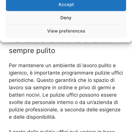
Accept
efficiente e di coinvolgere tutti nella cura e nella
pulizia del proprio spazio di lavoro.
Deny
Pulizie Uffici Periodiche: Come
View preferences
mantenere l’ambiente di lavoro
sempre pulito
Per mantenere un ambiente di lavoro pulito e
igienico, è importante programmare pulizie uffici
periodiche. Questo garantirà che lo spazio di
lavoro sia sempre in ordine e privo di germi e
batteri nocivi. Le pulizie uffici possono essere
svolte da personale interno o da un’azienda di
pulizie professionale, a seconda delle esigenze
e delle disponibilità.
Il costo delle pulizie uffici può variare in base