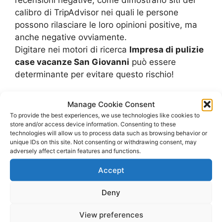
calibro di TripAdvisor nei quali le persone
possono rilasciare le loro opinioni positive, ma
anche negative ovviamente.
Digitare nei motori di ricerca
Impresa di pulizie
case vacanze San Giovanni
può essere
determinante per evitare questo rischio!
Cos è un’impresa di
Manage Cookie Consent
To provide the best experiences, we use technologies like cookies to
pulizie
store and/or access device information. Consenting to these
technologies will allow us to process data such as browsing behavior or
unique IDs on this site. Not consenting or withdrawing consent, may
Un’impresa di pulizie è un’azienda che si occupa
adversely affect certain features and functions.
di recarsi nelle abitazioni singole o
Accept
prevalentemente negli uffici o nei condomini per
occuparsi di tutta la pulizia in maniera
Deny
dettagliata e precisa.
In un’impresa di pulizie di alto livello lavorano
View preferences