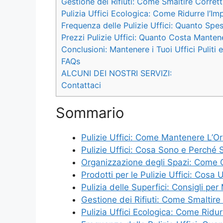
Gestione dei Rifiuti: Come Smaltire Corretta
Pulizia Uffici Ecologica: Come Ridurre l’Im
Frequenza delle Pulizie Uffici: Quanto Spes
Prezzi Pulizie Uffici: Quanto Costa Mantener
Conclusioni: Mantenere i Tuoi Uffici Puliti
FAQs
ALCUNI DEI NOSTRI SERVIZI:
Contattaci
Sommario
Pulizie Uffici: Come Mantenere L’Ord
Pulizie Uffici: Cosa Sono e Perché 
Organizzazione degli Spazi: Come Ot
Prodotti per le Pulizie Uffici: Cosa 
Pulizia delle Superfici: Consigli per 
Gestione dei Rifiuti: Come Smaltire C
Pulizia Uffici Ecologica: Come Ridur