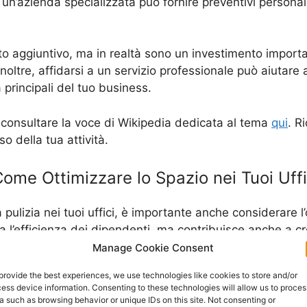
e, un’azienda specializzata può fornire preventivi persona
o aggiuntivo, ma in realtà sono un investimento important
noltre, affidarsi a un servizio professionale può aiutare
 principali del tuo business.
oi consultare la voce di Wikipedia dedicata al tema
qui
. R
o della tua attività.
ome Ottimizzare lo Spazio nei Tuoi Uffi
a pulizia nei tuoi uffici, è importante anche considerare
a l’efficienza dei dipendenti, ma contribuisce anche a c
Manage Cookie Consent
provide the best experiences, we use technologies like cookies to store and/or
è importante prima di tutto valutare le tue esigenze e i tu
ess device information. Consenting to these technologies will allow us to proces
ti considerare l’installazione di scaffali o armadietti. S
a such as browsing behavior or unique IDs on this site. Not consenting or