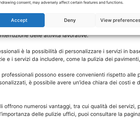
hdrawing consent, may adversely affect certain features and functions.
pulizia approfondita ed efficace, eliminando ogni tipo di 
Accept
Deny
View preference
ione dei propri dipendenti, le aziende di pulizie sono in g
nterruzione delle attività lavorative.
ssionali è la possibilità di personalizzare i servizi in bas
ie e i servizi da includere, come la pulizia dei pavimenti,
ci professionali possono essere convenienti rispetto alle p
rsonalizzati, è possibile avere un’idea chiara dei costi e d
nali offrono numerosi vantaggi, tra cui qualità dei serviz
’importanza delle pulizie uffici, puoi consultare la pagina