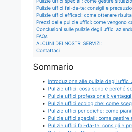
Pulizie uffici speciali: come gestire situazio
Pulizie uffici fai-da-te: consigli e precauzio
Pulizie uffici efficaci: come ottenere risulta
Prezzi delle pulizie uffici: come vengono ca
Conclusioni sulle pulizie degli uffici azienda
FAQs
ALCUNI DEI NOSTRI SERVIZI:
Contattaci
Sommario
Introduzione alle pulizie degli uffici
Pulizie uffici: cosa sono e perché s
Pulizie uffici professionali: vantaggi 
Pulizie uffici ecologiche: come sceg
Pulizie uffici periodiche: come piani
Pulizie uffici speciali: come gestire 
Pulizie uffici fai-da-te: consigli e p