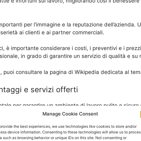
lattie e infortuni sul lavoro, migliorando così il benesser
importanti per l’immagine e la reputazione dell’azienda. 
erietà ai clienti e ai partner commerciali.
ci, è importante considerare i costi, i preventivi e i prezz
sionale, in grado di garantire un servizio di qualità e su
fici, puoi consultare la pagina di Wikipedia dedicata al te
ntaggi e servizi offerti
ale per garantire un ambiente di lavoro pulito e sicuro pe
e mantenere gli uffici sempre in ordine e igienizzati, con
Manage Cookie Consent
provide the best experiences, we use technologies like cookies to store and/or
ess device information. Consenting to these technologies will allow us to proces
fici professionali è la qualità dei servizi offerti. Le azie
a such as browsing behavior or unique IDs on this site. Not consenting or