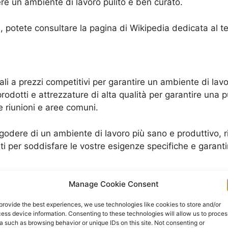
ere un ambiente di lavoro pulito e ben curato.
fici, potete consultare la pagina di Wikipedia dedicata al
nali a prezzi competitivi per garantire un ambiente di lavo
 prodotti e attrezzature di alta qualità per garantire una p
le riunioni e aree comuni.
ete godere di un ambiente di lavoro più sano e produttivo,
ti per soddisfare le vostre esigenze specifiche e garanti
Manage Cookie Consent
ventivo gratuito e scoprire i nostri prezzi competitivi per
rdinato, permettendovi di concentrarvi sul vostro lavoro 
provide the best experiences, we use technologies like cookies to store and/or
ess device information. Consenting to these technologies will allow us to proces
zie uffici, potete consultare la pagina di
Wikipedia sulla p
a such as browsing behavior or unique IDs on this site. Not consenting or